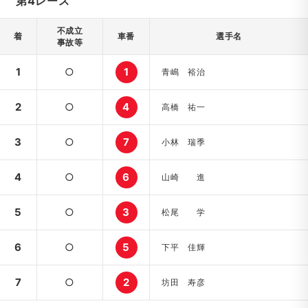
第4レース
不成立
着
車番
選手名
事故等
1
○
1
青嶋 裕治
2
○
4
高橋 祐一
3
○
7
小林 瑞季
4
○
6
山崎 進
5
○
3
松尾 学
6
○
5
下平 佳輝
7
○
2
坊田 寿彦