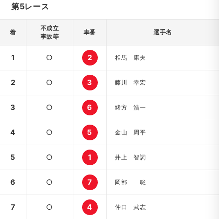
第5レース
不成立
着
車番
選手名
事故等
1
○
2
相馬 康夫
2
○
3
藤川 幸宏
3
○
6
緒方 浩一
4
○
5
金山 周平
5
○
1
井上 智詞
6
○
7
岡部 聡
7
○
4
仲口 武志