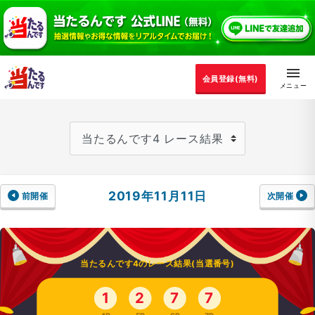
会員登録(無料)
2019年11月11日
前開催
次開催
当たるんです4のレース結果(当選番号)
1
2
7
7