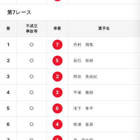
第7レース
不成立
着
車番
選手名
事故等
1
○
7
丹村 飛竜
2
○
5
辰巳 裕樹
3
○
2
岡谷 美由紀
4
○
3
平塚 雅樹
5
○
6
滝下 隼平
6
○
4
牧瀬 嘉葵