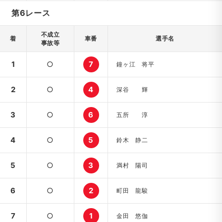
第6レース
不成立
着
車番
選手名
事故等
1
○
7
鐘ヶ江 将平
2
○
4
深谷 輝
3
○
6
五所 淳
4
○
5
鈴木 静二
5
○
3
満村 陽司
6
○
2
町田 龍駿
7
○
1
金田 悠伽