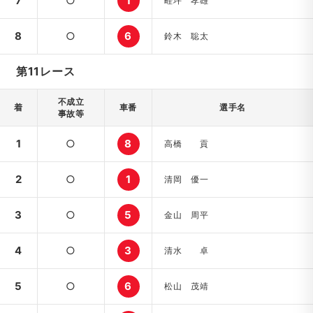
7
○
1
畦坪 孝雄
8
○
6
鈴木 聡太
第11レース
不成立
着
車番
選手名
事故等
1
○
8
高橋 貢
2
○
1
清岡 優一
3
○
5
金山 周平
4
○
3
清水 卓
5
○
6
松山 茂靖