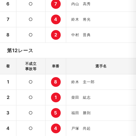
6
○
7
内山 高秀
7
○
4
鈴木 将光
8
○
2
中村 晋典
第12レース
不成立
着
車番
選手名
事故等
1
○
8
鈴木 圭一郎
2
○
1
柴田 紘志
3
○
5
福田 勝則
4
○
4
戸塚 尚起