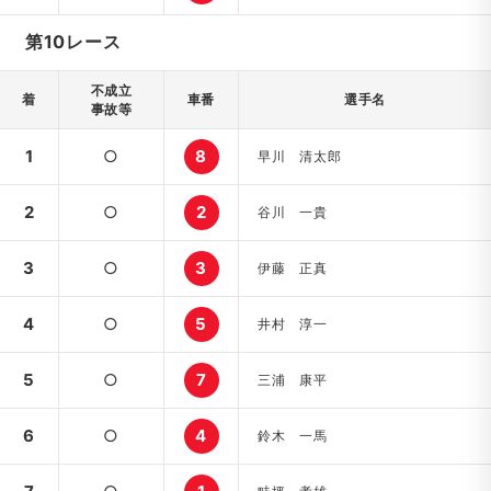
第10レース
不成立
着
車番
選手名
事故等
1
○
8
早川 清太郎
2
○
2
谷川 一貴
3
○
3
伊藤 正真
4
○
5
井村 淳一
5
○
7
三浦 康平
6
○
4
鈴木 一馬