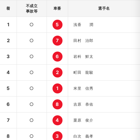
不成立
着
車番
選手名
事故等
1
○
5
浅香 潤
2
○
7
田村 治郎
3
○
6
岩科 鮮太
4
○
2
町田 龍駿
5
○
1
米里 信秀
6
○
8
吉原 恭佑
7
○
4
栗原 俊介
8
○
3
白次 義孝