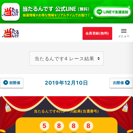
会員登録(無料)
2019年12月10日
前開催
次開催
当たるんです4のレース結果(当選番号)
5
8
8
8