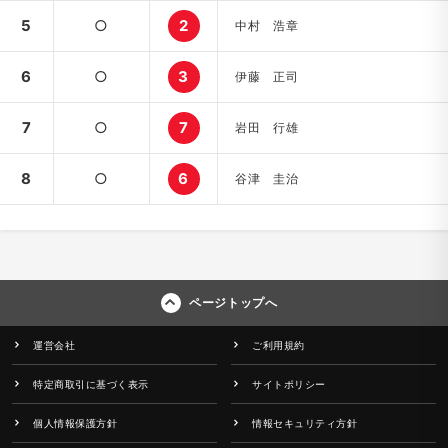
5
○
2
中村 浩章
6
○
3
伊藤 正司
7
○
7
岩田 行雄
8
○
6
谷津 圭治
ページトップへ
運営会社
ご利用規約
特定商取引に基づく表示
サイトポリシー
個人情報保護方針
情報セキュリティ方針