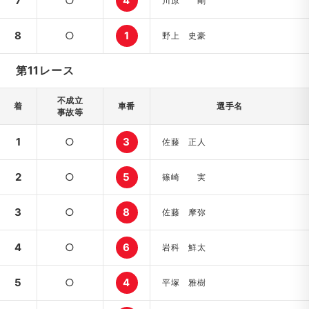
7
○
4
川原 剛
8
○
1
野上 史豪
第11レース
不成立
着
車番
選手名
事故等
1
○
3
佐藤 正人
2
○
5
篠崎 実
3
○
8
佐藤 摩弥
4
○
6
岩科 鮮太
5
○
4
平塚 雅樹