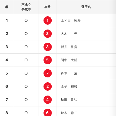
不成立
着
車番
選手名
事故等
1
○
1
上和田 拓海
2
○
8
大木 光
3
○
3
新井 裕貴
4
○
5
間中 大輔
5
○
7
鈴木 清
6
○
2
金子 和裕
7
○
4
秋田 貴弘
8
○
6
鈴木 静二