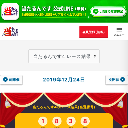
会員登録(無料)
2019年12月24日
前開催
次開催
当たるんです4のレース結果(当選番号)
1
8
3
8