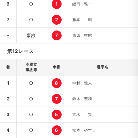
6
○
1
縫田 雅一
7
○
2
藤本 剛
-
事故
7
西原 智昭
第12レース
不成立
着
車番
選手名
事故等
1
○
8
中村 雅人
2
○
7
鈴木 宏和
3
○
5
古木 賢
4
○
6
松本 やすし