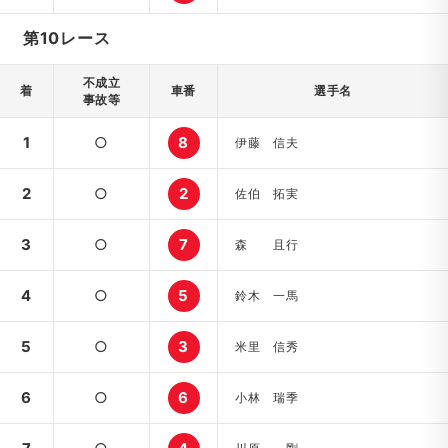
第10レース
不成立
着
車番
選手名
事故等
1
○
8
伊藤 信夫
2
○
2
佐伯 拓実
3
○
7
森 且行
4
○
5
鈴木 一馬
5
○
3
米里 信秀
6
○
6
小林 瑞季