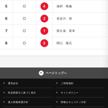
5
○
4
福村 唯倫
6
○
2
長谷川 啓
7
○
1
西久保 英幸
8
○
3
関口 隆広
ページトップへ
運営会社
ご利用規約
特定商取引に基づく表示
サイトポリシー
個人情報保護方針
情報セキュリティ方針