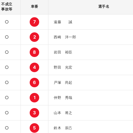
不成立
車番
選手名
事故等
○
7
遠藤 誠
○
2
西崎 洋一郎
○
8
岩田 裕臣
○
4
野田 光宏
○
6
戸塚 尚起
○
1
仲野 秀哉
○
3
山本 将之
○
5
鈴木 辰己