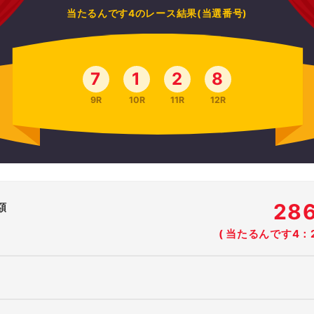
当たるんです4のレース結果(当選番号)
7
1
2
8
9R
10R
11R
12R
28
額
( 当たるんです4：2