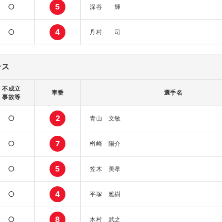
○
5
深谷 輝
○
4
丹村 司
ース
不成立
車番
選手名
事故等
○
2
青山 文敏
○
7
桝崎 陽介
○
5
笠木 美孝
○
4
平塚 雅樹
○
8
木村 武之