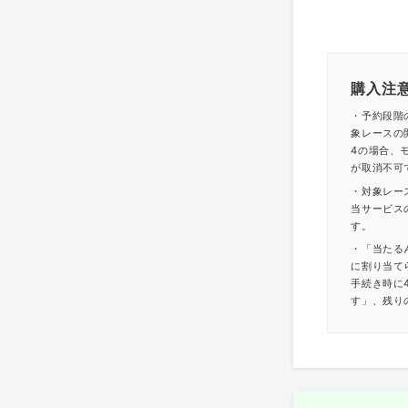
購入注
・予約段階
象レースの
4の場合、モ
が取消不可
・対象レー
当サービス
す。
・「当たる
に割り当て
手続き時に
す」、残り