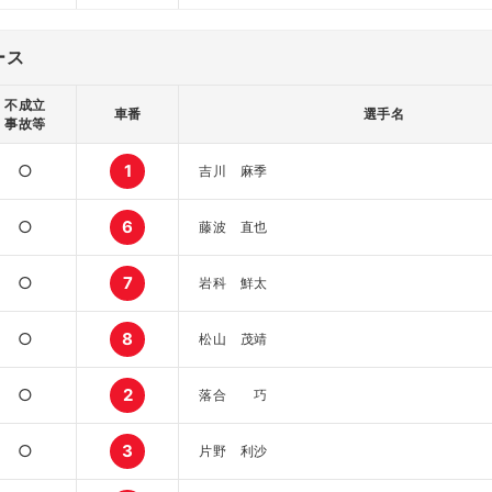
ース
不成立
車番
選手名
事故等
○
1
吉川 麻季
○
6
藤波 直也
○
7
岩科 鮮太
○
8
松山 茂靖
○
2
落合 巧
○
3
片野 利沙