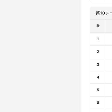
第10レ
着
1
2
3
4
5
6