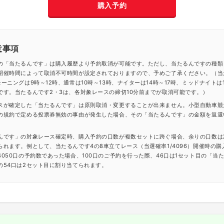
購入予約
意事項
の「当たるんです」は購入履歴より予約取消が可能です。ただし、当たるんですの種類
開催時間によって取消不可時間が設定されておりますので、予めご了承ください。（当
ーニングは9時～12時、通常は10時～13時、ナイターは14時～17時、ミッドナイトは1
です。当たるんです2・3は、各対象レースの締切10分前までが取消可能です。）
スが確定した「当たるんです」は原則取消・変更することが出来ません。小型自動車競
の規約で定める投票券無効の事由が発生した場合、その「当たるんです」の金額を返還
んです」の対象レース確定時、購入予約の口数が複数セットに跨ぐ場合、余りの口数は
られます。例として、当たるんです4の8車立てレース（当選確率1/4096）開催時の購
4050口の予約数であった場合、100口のご予約を行った際、46口は1セット目の「当
の54口は2セット目に割り当てられます。