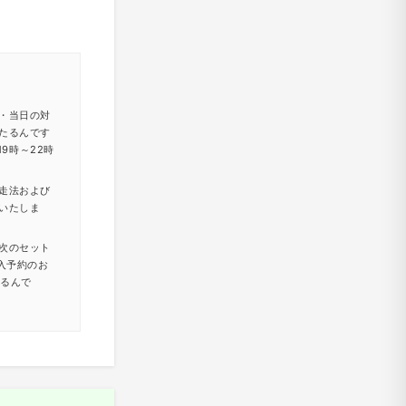
・当日の対
たるんです
9時～22時
走法および
いたしま
次のセット
入予約のお
たるんで