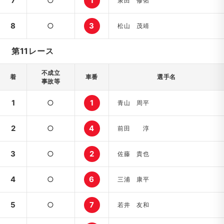
7
○
1
泉田 修佑
8
○
3
松山 茂靖
第11レース
不成立
着
車番
選手名
事故等
1
○
1
青山 周平
2
○
4
前田 淳
3
○
2
佐藤 貴也
4
○
6
三浦 康平
5
○
7
若井 友和