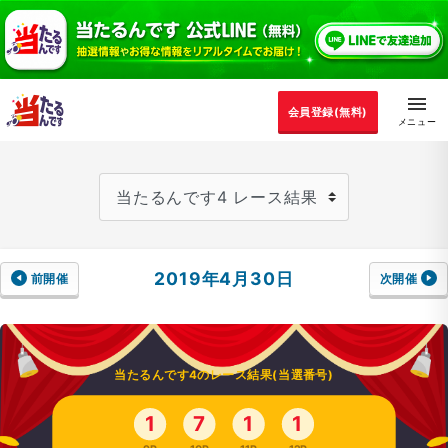
会員登録(無料)
2019年4月30日
前開催
次開催
当たるんです4のレース結果(当選番号)
1
7
1
1