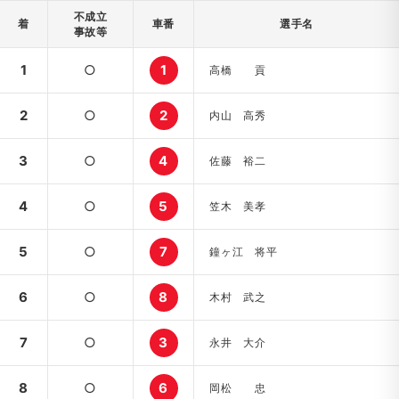
不成立
着
車番
選手名
事故等
1
○
1
高橋 貢
2
○
2
内山 高秀
3
○
4
佐藤 裕二
4
○
5
笠木 美孝
5
○
7
鐘ヶ江 将平
6
○
8
木村 武之
7
○
3
永井 大介
8
○
6
岡松 忠