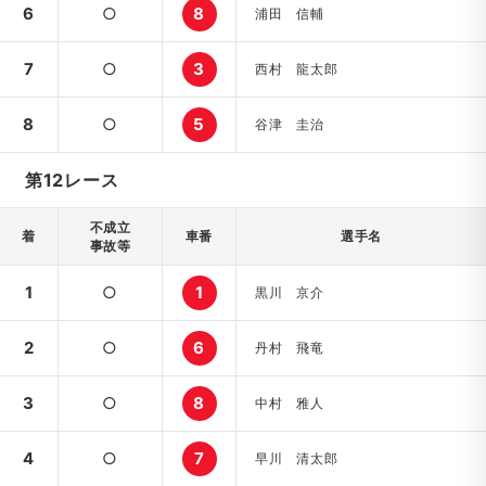
6
○
8
浦田 信輔
7
○
3
西村 龍太郎
8
○
5
谷津 圭治
第12レース
不成立
着
車番
選手名
事故等
1
○
1
黒川 京介
2
○
6
丹村 飛竜
3
○
8
中村 雅人
4
○
7
早川 清太郎