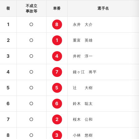
不成立
着
車番
選手名
事故等
1
○
8
永井 大介
2
○
1
重富 英雄
3
○
4
井村 淳一
4
○
7
鐘ヶ江 将平
5
○
5
辻 大樹
6
○
6
鈴木 聡太
7
○
2
桜木 公和
8
○
3
小林 悠樹