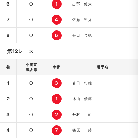
6
○
1
占部 健太
7
○
4
佐藤 裕児
8
○
6
長田 恭徳
第12レース
不成立
着
車番
選手名
事故等
1
○
3
岩田 行雄
2
○
1
木山 優輝
3
○
2
丹村 司
4
○
7
篠原 睦