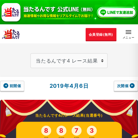
会員登録(無料)
2019年4月6日
前開催
次開催
当たるんです4のレース結果(当選番号)
8
8
7
3