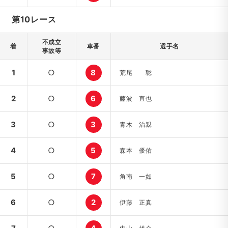
第10レース
不成立
着
車番
選手名
事故等
1
○
8
荒尾 聡
2
○
6
藤波 直也
3
○
3
青木 治親
4
○
5
森本 優佑
5
○
7
角南 一如
6
○
2
伊藤 正真