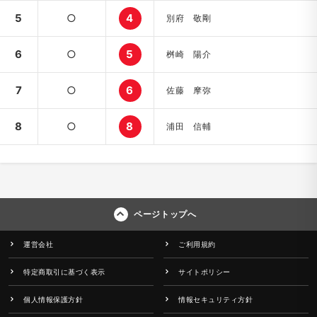
5
○
4
別府 敬剛
6
○
5
桝崎 陽介
7
○
6
佐藤 摩弥
8
○
8
浦田 信輔
ページトップへ
運営会社
ご利用規約
特定商取引に基づく表示
サイトポリシー
個人情報保護方針
情報セキュリティ方針