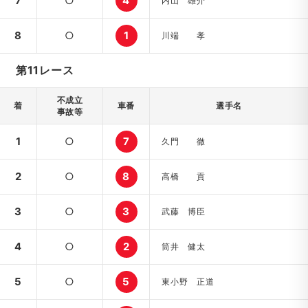
7
○
4
内山 雄介
8
○
1
川端 孝
第11レース
不成立
着
車番
選手名
事故等
1
○
7
久門 徹
2
○
8
高橋 貢
3
○
3
武藤 博臣
4
○
2
筒井 健太
5
○
5
東小野 正道