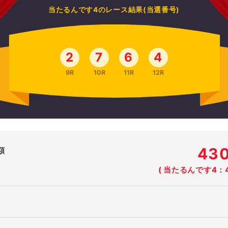
当たるんです4のレース結果(当選番号)
2
7
6
4
9R
10R
11R
12R
43
額
( 当たるんです4：4