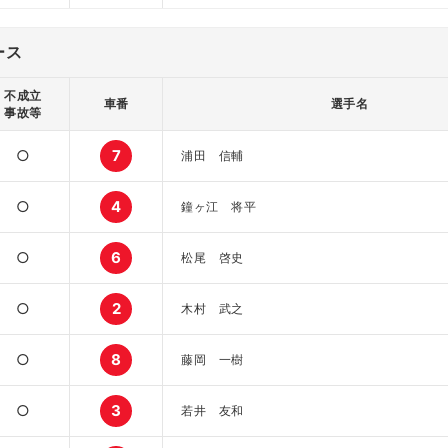
ース
不成立
車番
選手名
事故等
○
7
浦田 信輔
○
4
鐘ヶ江 将平
○
6
松尾 啓史
○
2
木村 武之
○
8
藤岡 一樹
○
3
若井 友和