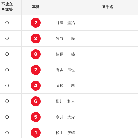
不成立
車番
選手名
事故等
○
2
谷津 圭治
○
3
竹谷 隆
○
8
篠原 睦
○
7
有吉 辰也
○
4
岡松 忠
○
6
掛川 和人
○
5
永井 大介
○
1
松山 茂靖