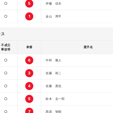
○
5
伊藤 信夫
○
1
金山 周平
ース
不成立
車番
選手名
事故等
○
6
中村 雅人
○
3
佐藤 裕二
○
4
佐藤 貴也
○
5
鈴木 圭一郎
○
7
西原 智昭