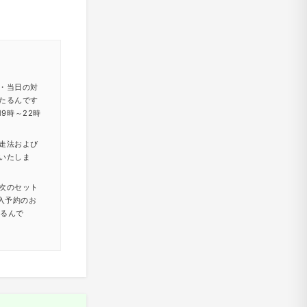
・当日の対
たるんです
9時～22時
走法および
いたしま
次のセット
入予約のお
たるんで