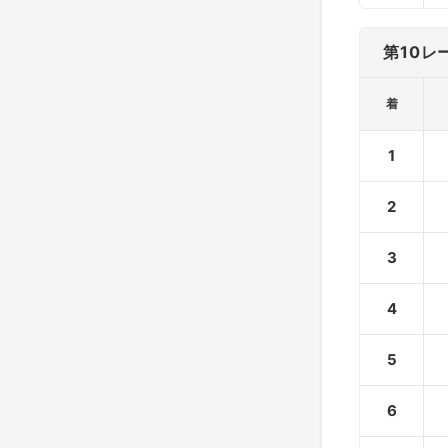
第10レ
着
1
2
3
4
5
6