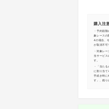
購入注
・予約段階
象レースの
4の場合、モ
が取消不可
・対象レー
当サービス
す。
・「当たる
に割り当て
手続き時に
す」、残り