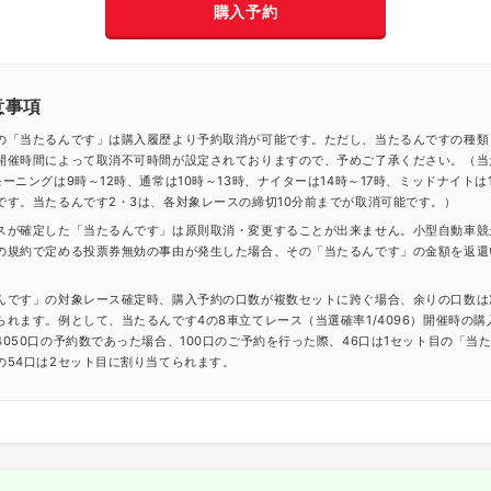
購入予約
意事項
の「当たるんです」は購入履歴より予約取消が可能です。ただし、当たるんですの種類
開催時間によって取消不可時間が設定されておりますので、予めご了承ください。（当
ーニングは9時～12時、通常は10時～13時、ナイターは14時～17時、ミッドナイトは1
です。当たるんです2・3は、各対象レースの締切10分前までが取消可能です。）
スが確定した「当たるんです」は原則取消・変更することが出来ません。小型自動車競
の規約で定める投票券無効の事由が発生した場合、その「当たるんです」の金額を返還
んです」の対象レース確定時、購入予約の口数が複数セットに跨ぐ場合、余りの口数は
られます。例として、当たるんです4の8車立てレース（当選確率1/4096）開催時の購
4050口の予約数であった場合、100口のご予約を行った際、46口は1セット目の「当
の54口は2セット目に割り当てられます。