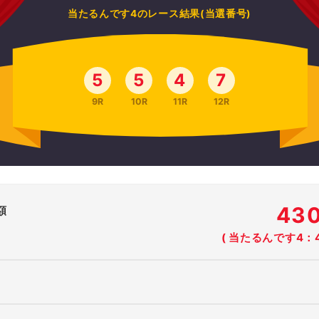
当たるんです4のレース結果(当選番号)
5
5
4
7
9R
10R
11R
12R
43
額
( 当たるんです4：4