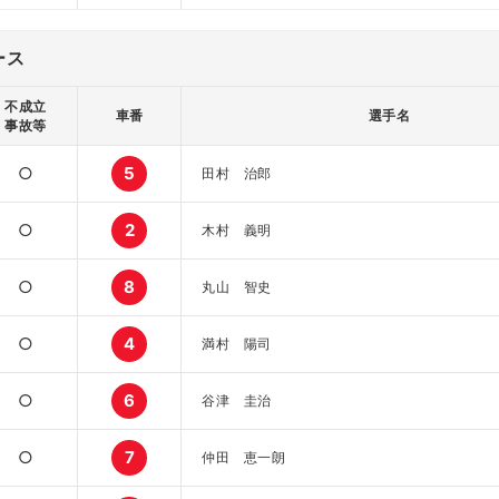
ース
不成立
車番
選手名
事故等
○
5
田村 治郎
○
2
木村 義明
○
8
丸山 智史
○
4
満村 陽司
○
6
谷津 圭治
○
7
仲田 恵一朗