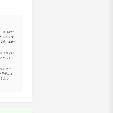
・当日の対
たるんです
9時～22時
走法および
いたしま
次のセット
入予約のお
たるんで