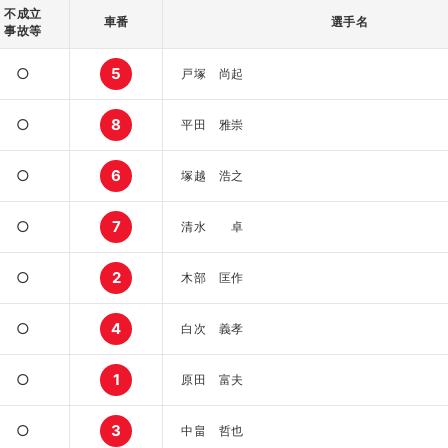
不成立
車番
選手名
事故等
○
5
戸塚 尚起
○
8
平田 雅崇
○
6
塚越 浩之
○
7
清水 卓
○
2
木部 匡作
○
4
白次 義孝
○
1
原田 富夫
○
3
中畠 哲也