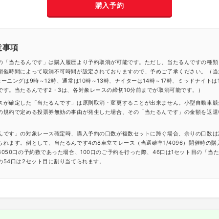
購入予約
意事項
の「当たるんです」は購入履歴より予約取消が可能です。ただし、当たるんですの種類
開催時間によって取消不可時間が設定されておりますので、予めご了承ください。（当
ーニングは9時～12時、通常は10時～13時、ナイターは14時～17時、ミッドナイトは1
です。当たるんです2・3は、各対象レースの締切10分前までが取消可能です。）
スが確定した「当たるんです」は原則取消・変更することが出来ません。小型自動車競
の規約で定める投票券無効の事由が発生した場合、その「当たるんです」の金額を返還
んです」の対象レース確定時、購入予約の口数が複数セットに跨ぐ場合、余りの口数は
られます。例として、当たるんです4の8車立てレース（当選確率1/4096）開催時の購
4050口の予約数であった場合、100口のご予約を行った際、46口は1セット目の「当
の54口は2セット目に割り当てられます。