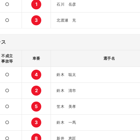
○
1
石川 岳彦
○
3
北渡瀬 充
ース
不成立
車番
選手名
事故等
○
4
鈴木 聡太
○
2
鈴木 清市
○
5
笠木 美孝
○
3
鈴木 一馬
○
8
新井 恵匠