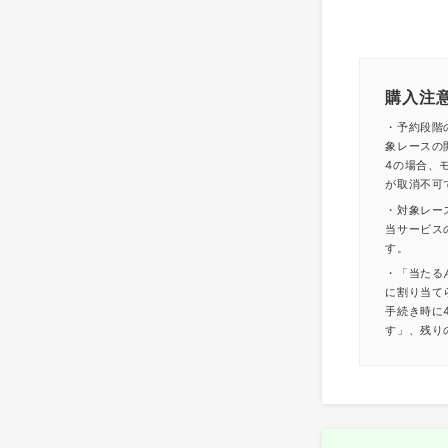
購入注
・予約段階
象レースの
4の場合、モ
が取消不可
・対象レー
当サービス
す。
・「当たる
に割り当て
手続き時に
す」、残り