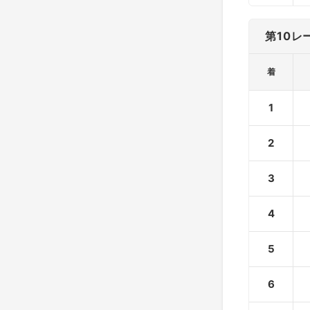
第10レ
着
1
2
3
4
5
6