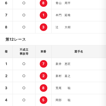
6
○
8
青山 周平
7
○
1
本門 延唯
8
○
3
辻 大樹
第12レース
不成立
着
車番
選手名
事故等
1
○
7
新井 恵匠
2
○
2
新村 嘉之
3
○
8
荒尾 聡
4
○
5
岡部 聡