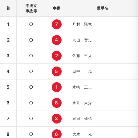
不成立
着
車番
選手名
事故等
1
○
7
丹村 飛竜
2
○
4
丸山 智史
3
○
2
佐藤 裕児
4
○
5
田中 茂
5
○
1
水崎 正二
6
○
8
永井 大介
7
○
3
泉田 修佑
8
○
6
大木 光