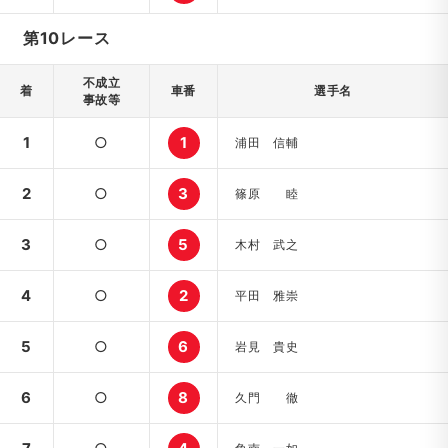
第10レース
不成立
着
車番
選手名
事故等
1
○
1
浦田 信輔
2
○
3
篠原 睦
3
○
5
木村 武之
4
○
2
平田 雅崇
5
○
6
岩見 貴史
6
○
8
久門 徹