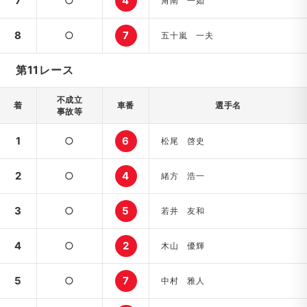
7
○
4
角南 一如
8
○
7
五十嵐 一夫
第11レース
不成立
着
車番
選手名
事故等
1
○
6
松尾 啓史
2
○
4
緒方 浩一
3
○
5
若井 友和
4
○
2
木山 優輝
5
○
7
中村 雅人