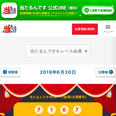
会員登録(無料)
2019年6月30日
前開催
次開催
当たるんです4のレース結果(当選番号)
7
1
6
7