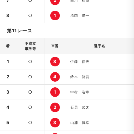
7
○
2
西川 頼臣
8
○
1
清岡 優一
第11レース
不成立
着
車番
選手名
事故等
1
○
8
伊藤 信夫
2
○
4
鈴木 健吾
3
○
1
中村 浩章
4
○
2
石貝 武之
5
○
3
山浦 博幸