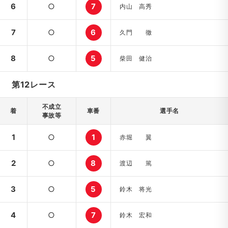
6
○
7
内山 高秀
7
○
6
久門 徹
8
○
5
柴田 健治
第12レース
不成立
着
車番
選手名
事故等
1
○
1
赤堀 翼
2
○
8
渡辺 篤
3
○
5
鈴木 将光
4
○
7
鈴木 宏和