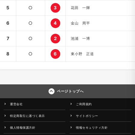
5
○
3
花田 一輝
6
○
4
金山 周平
7
○
2
池浦 一博
8
○
6
東小野 正道
ページトップへ
運営会社
ご利用規約
特定商取引に基づく表示
サイトポリシー
個人情報保護方針
情報セキュリティ方針