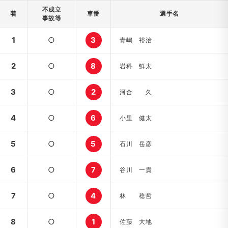
不成立
着
車番
選手名
事故等
1
○
3
青嶋 裕治
2
○
8
岩科 鮮太
3
○
2
河合 久
4
○
6
小里 健太
5
○
5
石川 岳彦
6
○
7
谷川 一貴
7
○
4
林 稔哲
8
○
1
佐藤 大地