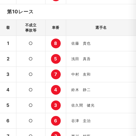
第10レース
不成立
着
車番
選手名
事故等
1
○
8
佐藤 貴也
2
○
5
浅田 真吾
3
○
7
中村 友和
4
○
4
鈴木 静二
5
○
3
佐久間 健光
6
○
6
谷津 圭治