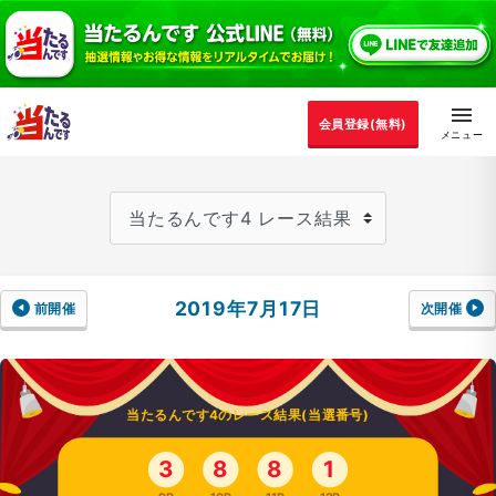
会員登録(無料)
2019年7月17日
前開催
次開催
当たるんです4のレース結果(当選番号)
3
8
8
1