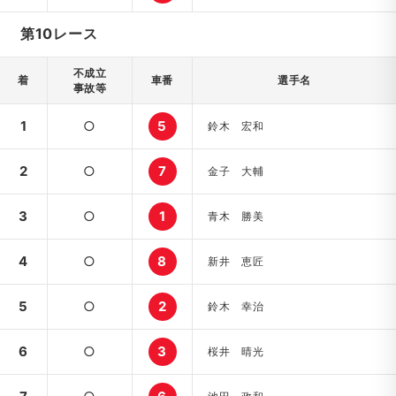
第10レース
不成立
着
車番
選手名
事故等
1
○
5
鈴木 宏和
2
○
7
金子 大輔
3
○
1
青木 勝美
4
○
8
新井 恵匠
5
○
2
鈴木 幸治
6
○
3
桜井 晴光