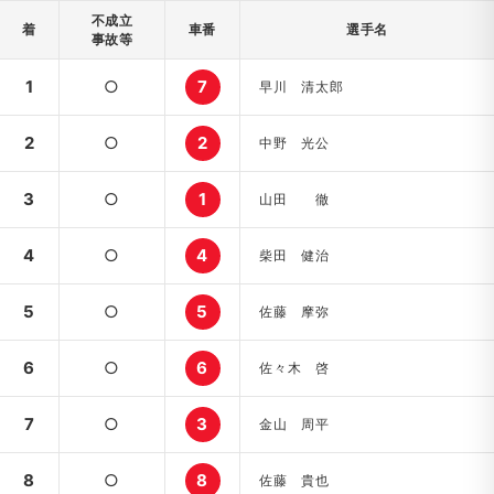
不成立
着
車番
選手名
事故等
1
○
7
早川 清太郎
2
○
2
中野 光公
3
○
1
山田 徹
4
○
4
柴田 健治
5
○
5
佐藤 摩弥
6
○
6
佐々木 啓
7
○
3
金山 周平
8
○
8
佐藤 貴也