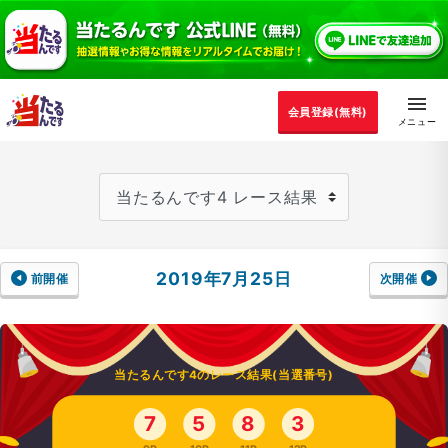
会員登録(無料)
2019年7月25日
前開催
次開催
当たるんです4のレース結果(当選番号)
7
5
8
3