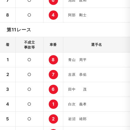
7
○
6
池田 政和
8
○
4
阿部 剛士
第11レース
不成立
着
車番
選手名
事故等
1
○
8
青山 周平
2
○
7
吉原 恭佑
3
○
6
田中 茂
4
○
1
白次 義孝
5
○
2
岩沼 靖郎