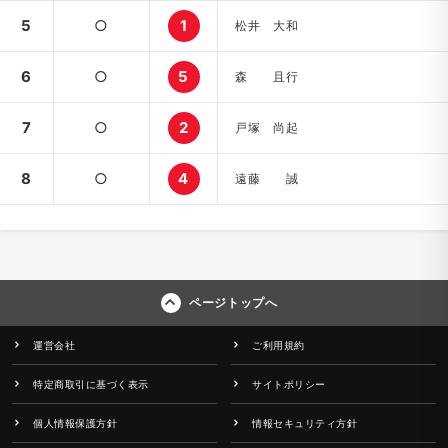
5
○
1
松井 大和
6
○
5
森 且行
7
○
2
戸塚 尚起
8
○
4
遠藤 誠
ページトップへ
運営会社
ご利用規約
特定商取引に基づく表示
サイトポリシー
個人情報保護方針
情報セキュリティ方針