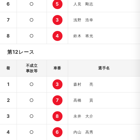
6
○
5
人見 剛志
7
○
3
浅野 浩幸
8
○
4
鈴木 将光
第12レース
不成立
着
車番
選手名
事故等
1
○
3
森村 亮
2
○
7
高橋 貢
3
○
8
永井 大介
4
○
6
内山 高秀