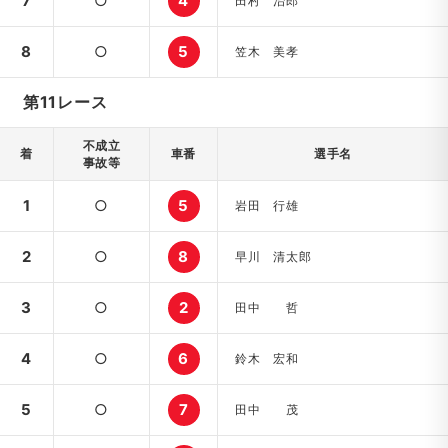
7
○
4
田村 治郎
8
○
5
笠木 美孝
第11レース
不成立
着
車番
選手名
事故等
1
○
5
岩田 行雄
2
○
8
早川 清太郎
3
○
2
田中 哲
4
○
6
鈴木 宏和
5
○
7
田中 茂