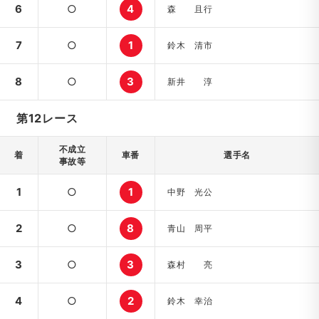
6
○
4
森 且行
7
○
1
鈴木 清市
8
○
3
新井 淳
第12レース
不成立
着
車番
選手名
事故等
1
○
1
中野 光公
2
○
8
青山 周平
3
○
3
森村 亮
4
○
2
鈴木 幸治