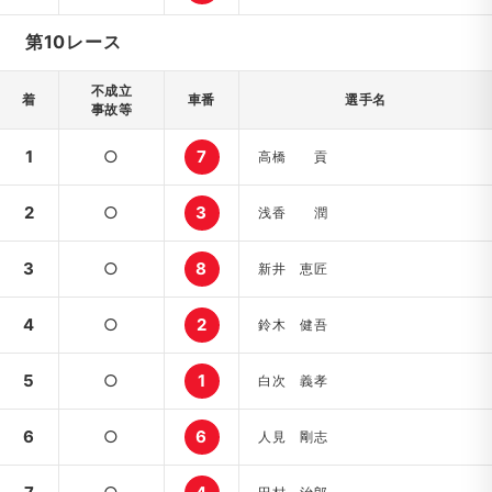
第10レース
不成立
着
車番
選手名
事故等
1
○
7
高橋 貢
2
○
3
浅香 潤
3
○
8
新井 恵匠
4
○
2
鈴木 健吾
5
○
1
白次 義孝
6
○
6
人見 剛志