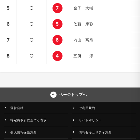
5
○
7
金子 大輔
6
○
5
佐藤 摩弥
7
○
6
内山 高秀
8
○
4
五所 淳
ページトップへ
運営会社
ご利用規約
特定商取引に基づく表示
サイトポリシー
個人情報保護方針
情報セキュリティ方針