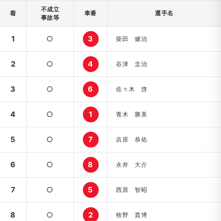
不成立
着
車番
選手名
事故等
1
○
3
柴田 健治
2
○
4
谷津 圭治
3
○
6
佐々木 啓
4
○
1
青木 勝美
5
○
7
吉原 恭佑
6
○
8
永井 大介
7
○
5
西原 智昭
8
○
2
牧野 貴博