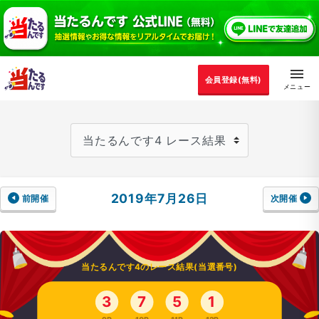
会員登録(無料)
2019年7月26日
前開催
次開催
当たるんです4のレース結果(当選番号)
3
7
5
1