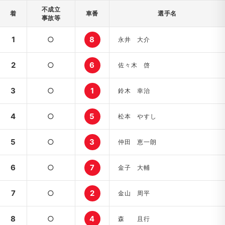
不成立
着
車番
選手名
事故等
1
○
8
永井 大介
2
○
6
佐々木 啓
3
○
1
鈴木 幸治
4
○
5
松本 やすし
5
○
3
仲田 恵一朗
6
○
7
金子 大輔
7
○
2
金山 周平
8
○
4
森 且行