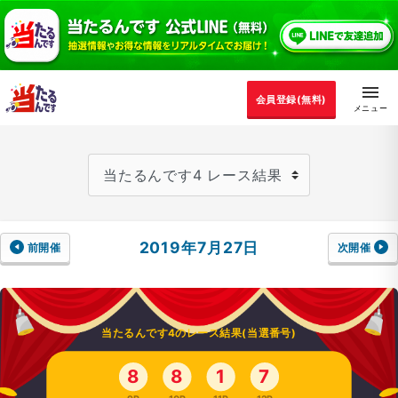
会員登録(無料)
2019年7月27日
前開催
次開催
当たるんです4のレース結果(当選番号)
8
8
1
7