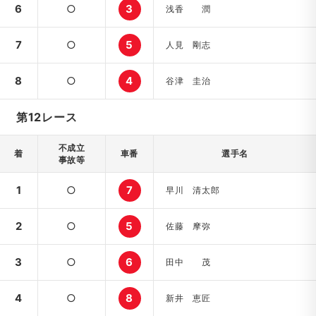
6
○
3
浅香 潤
7
○
5
人見 剛志
8
○
4
谷津 圭治
第12レース
不成立
着
車番
選手名
事故等
1
○
7
早川 清太郎
2
○
5
佐藤 摩弥
3
○
6
田中 茂
4
○
8
新井 恵匠