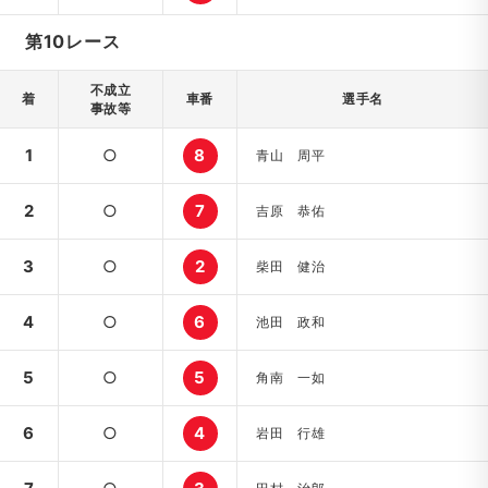
第10レース
不成立
着
車番
選手名
事故等
1
○
8
青山 周平
2
○
7
吉原 恭佑
3
○
2
柴田 健治
4
○
6
池田 政和
5
○
5
角南 一如
6
○
4
岩田 行雄