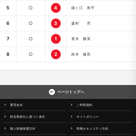
5
○
4
鐘ヶ江 将平
6
○
3
森村 亮
7
○
1
青木 勝美
8
○
2
鈴木 健吾
ページトップへ
運営会社
ご利用規約
特定商取引に基づく表示
サイトポリシー
個人情報保護方針
情報セキュリティ方針