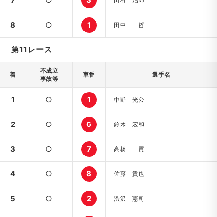
7
○
3
田村 治郎
8
○
1
田中 哲
第11レース
不成立
着
車番
選手名
事故等
1
○
1
中野 光公
2
○
6
鈴木 宏和
3
○
7
高橋 貢
4
○
8
佐藤 貴也
5
○
2
渋沢 憲司