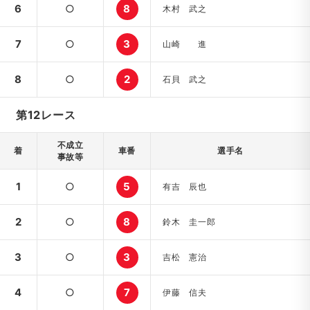
6
○
8
木村 武之
7
○
3
山崎 進
8
○
2
石貝 武之
第12レース
不成立
着
車番
選手名
事故等
1
○
5
有吉 辰也
2
○
8
鈴木 圭一郎
3
○
3
吉松 憲治
4
○
7
伊藤 信夫