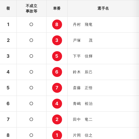
不成立
着
車番
選手名
事故等
1
○
8
丹村 飛竜
2
○
3
戸塚 茂
3
○
5
下平 佳輝
4
○
6
鈴木 辰己
5
○
7
斎藤 正悟
6
○
4
青嶋 裕治
7
○
2
田中 竜二
8
○
1
片岡 信之