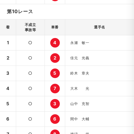
第10レース
不成立
着
車番
選手名
事故等
1
○
4
永瀬 敏一
2
○
2
佳元 光義
3
○
5
鈴木 章夫
4
○
7
大木 光
5
○
3
山中 充智
6
○
6
間中 大輔