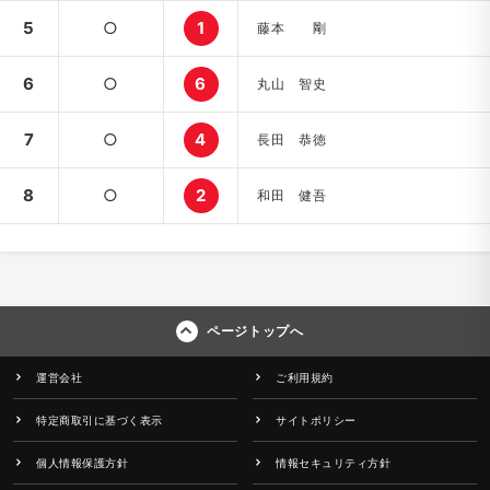
5
○
1
藤本 剛
6
○
6
丸山 智史
7
○
4
長田 恭徳
8
○
2
和田 健吾
ページトップへ
運営会社
ご利用規約
特定商取引に基づく表示
サイトポリシー
個人情報保護方針
情報セキュリティ方針