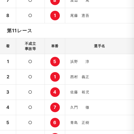
7
○
8
渡辺 篤
8
○
1
尾藤 憲吾
第11レース
不成立
着
車番
選手名
事故等
1
○
5
浜野 淳
2
○
1
西村 義正
3
○
4
佐藤 裕児
4
○
7
久門 徹
5
○
6
青島 正樹