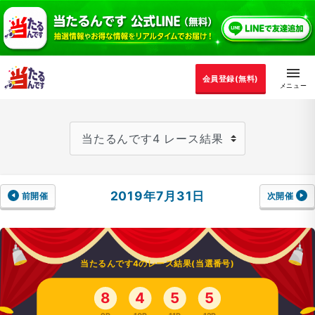
会員登録(無料)
2019年7月31日
前開催
次開催
当たるんです4のレース結果(当選番号)
8
4
5
5