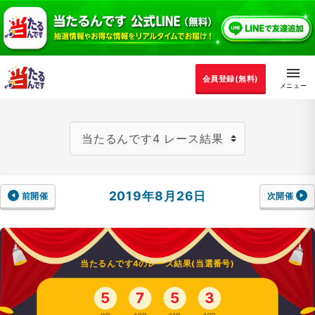
会員登録(無料)
2019年8月26日
前開催
次開催
当たるんです4のレース結果(当選番号)
5
7
5
3