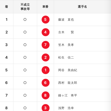
不成立
着
車番
選手名
事故等
1
○
5
藤波 直也
2
○
4
古木 賢
3
○
7
笠木 美孝
4
○
2
松生 信二
5
○
1
岡谷 美由紀
6
○
6
西村 龍太郎
7
○
8
鐘ヶ江 将平
8
○
3
浅野 浩幸