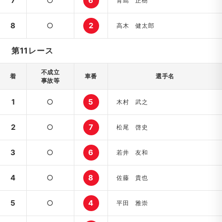
7
○
6
青島 正樹
8
○
2
高木 健太郎
第11レース
不成立
着
車番
選手名
事故等
1
○
5
木村 武之
2
○
7
松尾 啓史
3
○
6
若井 友和
4
○
8
佐藤 貴也
5
○
4
平田 雅崇