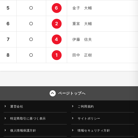
5
○
6
金子 大輔
6
○
2
重富 大輔
7
○
4
伊藤 信夫
8
○
1
田中 正樹
ページトップへ
運営会社
ご利用規約
特定商取引に基づく表示
サイトポリシー
個人情報保護方針
情報セキュリティ方針