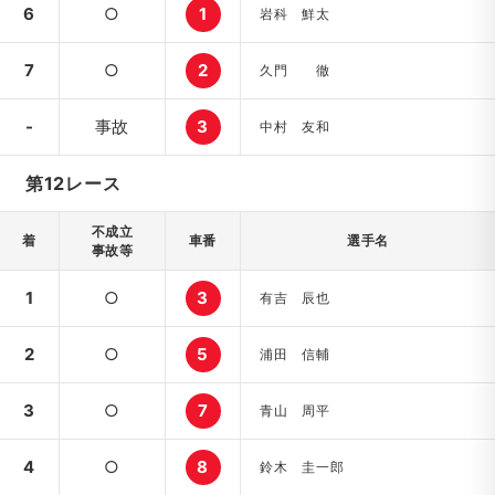
6
○
1
岩科 鮮太
7
○
2
久門 徹
-
事故
3
中村 友和
第12レース
不成立
着
車番
選手名
事故等
1
○
3
有吉 辰也
2
○
5
浦田 信輔
3
○
7
青山 周平
4
○
8
鈴木 圭一郎