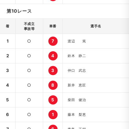
第10レース
不成立
着
車番
選手名
事故等
1
○
7
渡辺 篤
2
○
4
鈴木 静二
3
○
3
仲口 武志
4
○
8
新井 恵匠
5
○
5
柴田 健治
6
○
1
藤本 梨恵