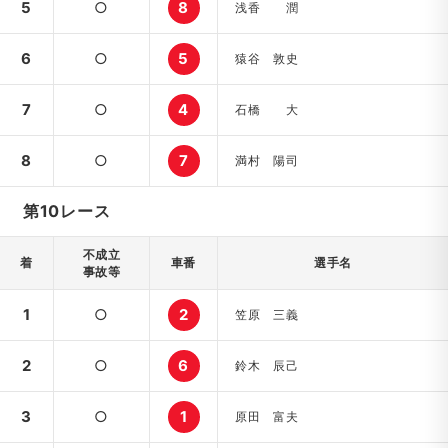
5
○
8
浅香 潤
6
○
5
猿谷 敦史
7
○
4
石橋 大
8
○
7
満村 陽司
第10レース
不成立
着
車番
選手名
事故等
1
○
2
笠原 三義
2
○
6
鈴木 辰己
3
○
1
原田 富夫