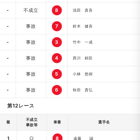
-
不成立
8
浅田 真吾
-
事故
7
鈴木 健吾
-
事故
3
竹中 一成
-
事故
4
西川 頼臣
-
事故
5
小林 悠樹
-
事故
6
秋田 貴弘
第12レース
不成立
着
車番
選手名
事故等
1
○
8
遠藤 誠