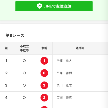
LINEで友達追加
第9レース
不成立
着
車番
選手名
事故等
1
○
1
伊藤 幸人
2
○
6
平塚 雅樹
3
○
3
柴田 紘志
4
○
2
広瀬 豪彦