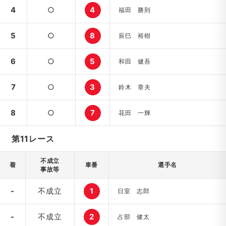
4
○
4
福田 勝則
5
○
8
辰巳 裕樹
6
○
5
和田 健吾
7
○
3
鈴木 章夫
8
○
7
花田 一輝
第11レース
不成立
着
車番
選手名
事故等
-
不成立
1
日室 志郎
-
不成立
2
占部 健太