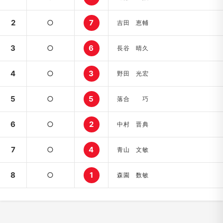
2
○
7
吉田 恵輔
3
○
6
長谷 晴久
4
○
3
野田 光宏
5
○
5
落合 巧
6
○
2
中村 晋典
7
○
4
青山 文敏
8
○
1
森園 数敏