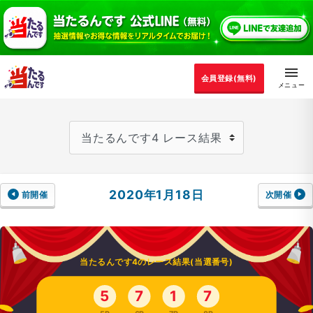
会員登録(無料)
2020年1月18日
前開催
次開催
当たるんです4のレース結果(当選番号)
5
7
1
7