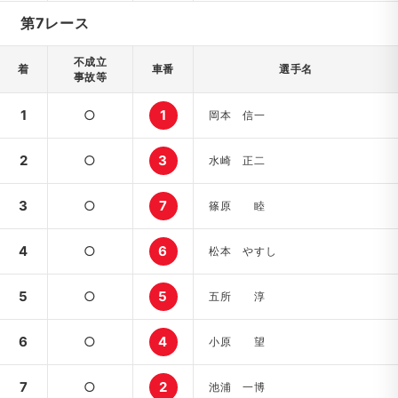
第7レース
不成立
着
車番
選手名
事故等
1
○
1
岡本 信一
2
○
3
水崎 正二
3
○
7
篠原 睦
4
○
6
松本 やすし
5
○
5
五所 淳
6
○
4
小原 望
7
○
2
池浦 一博