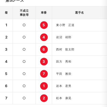
第5レース
不成立
着
車番
選手名
事故等
1
○
5
東小野 正道
2
○
4
岩沼 靖郎
3
○
6
西村 龍太郎
4
○
3
田方 秀和
5
○
7
平田 雅崇
6
○
1
岩本 君男
7
○
2
松本 康晃