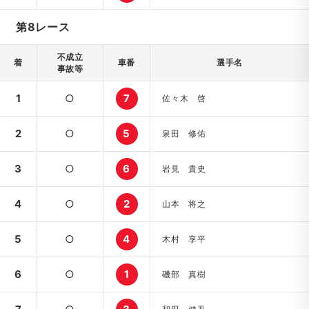
第8レース
不成立
着
車番
選手名
事故等
1
○
7
佐々木 啓
2
○
5
泉田 修佑
3
○
6
岩見 貴史
4
○
2
山本 将之
5
○
4
木村 享平
6
○
1
磯部 真樹