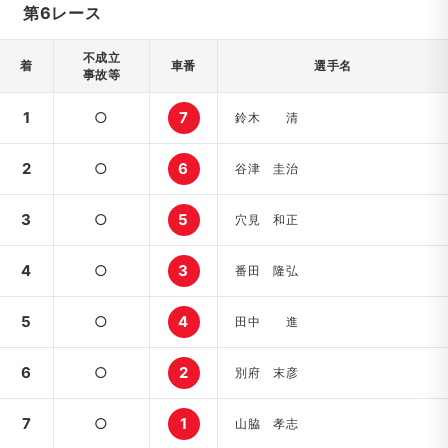
第6レース
不成立
着
車番
選手名
事故等
1
○
7
鈴木 清
2
○
6
谷津 圭治
3
○
5
穴見 和正
4
○
3
番田 隆弘
5
○
4
田中 進
6
○
2
別府 末彦
7
○
1
山脇 孝志