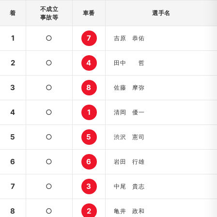
不成立
着
車番
選手名
事故等
1
○
7
吉原 恭佑
2
○
4
田中 哲
3
○
8
佐藤 摩弥
4
○
1
清岡 優一
5
○
5
渋沢 憲司
6
○
6
岩田 行雄
7
○
3
中尾 貴志
8
○
2
亀井 政和