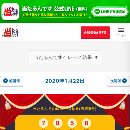
会員登録(無料)
2020年1月22日
前開催
次開催
当たるんです4のレース結果(当選番号)
7
8
5
8