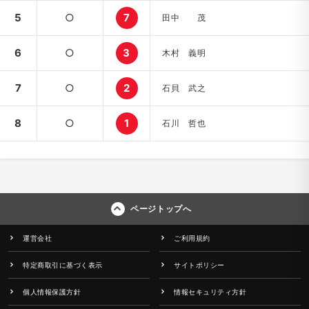
5
○
7
田中 茂
6
○
3
木村 義明
7
○
2
石貝 武之
8
○
1
石川 哲也
ページトップへ
運営会社
ご利用規約
特定商取引に基づく表示
サイトポリシー
個人情報保護方針
情報セキュリティ方針