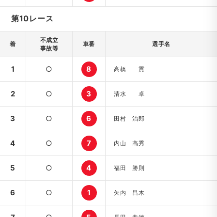
第10レース
不成立
着
車番
選手名
事故等
1
○
8
高橋 貢
2
○
3
清水 卓
3
○
6
田村 治郎
4
○
7
内山 高秀
5
○
4
福田 勝則
6
○
1
矢内 昌木