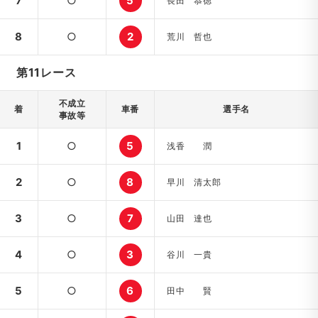
7
○
5
長田 恭徳
8
○
2
荒川 哲也
第11レース
不成立
着
車番
選手名
事故等
1
○
5
浅香 潤
2
○
8
早川 清太郎
3
○
7
山田 達也
4
○
3
谷川 一貴
5
○
6
田中 賢