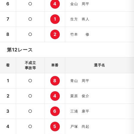
6
○
4
金山 周平
7
○
1
生方 将人
8
○
2
竹本 修
第12レース
不成立
着
車番
選手名
事故等
1
○
8
青山 周平
2
○
4
栗原 俊介
3
○
6
三浦 康平
4
○
5
戸塚 尚起