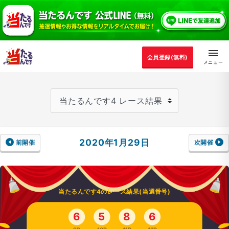
会員登録(無料)
2020年1月29日
前開催
次開催
当たるんです4のレース結果(当選番号)
6
5
8
6