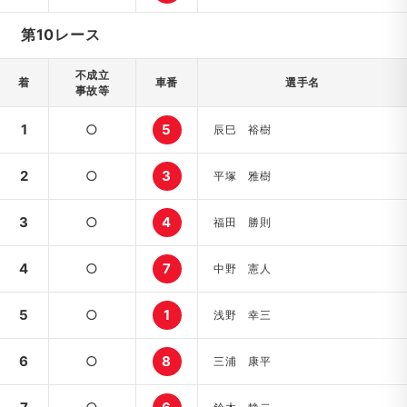
第10レース
不成立
着
車番
選手名
事故等
1
○
5
辰巳 裕樹
2
○
3
平塚 雅樹
3
○
4
福田 勝則
4
○
7
中野 憲人
5
○
1
浅野 幸三
6
○
8
三浦 康平