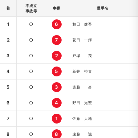
不成立
着
車番
選手名
事故等
1
○
6
和田 健吾
2
○
7
花田 一輝
3
○
2
戸塚 茂
4
○
5
新井 裕貴
5
○
3
斎藤 努
6
○
4
野田 光宏
7
○
1
佐藤 大地
8
○
8
遠藤 誠