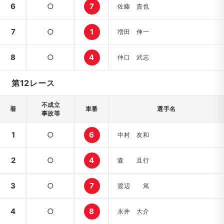
6
○
7
佐藤 貴也
7
○
1
増田 伸一
8
○
4
仲口 武志
第12レース
不成立
着
車番
選手名
事故等
1
○
6
中村 友和
2
○
4
森 且行
3
○
7
渡辺 篤
4
○
8
永井 大介