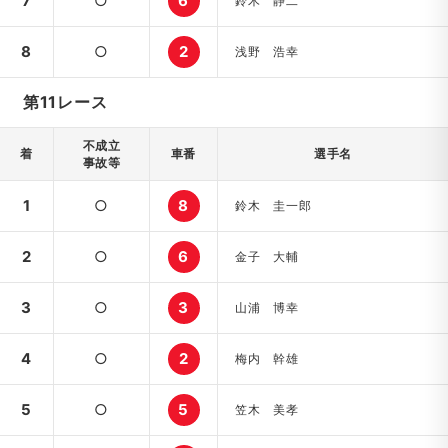
7
○
6
鈴木 静二
8
○
2
浅野 浩幸
第11レース
不成立
着
車番
選手名
事故等
1
○
8
鈴木 圭一郎
2
○
6
金子 大輔
3
○
3
山浦 博幸
4
○
2
梅内 幹雄
5
○
5
笠木 美孝