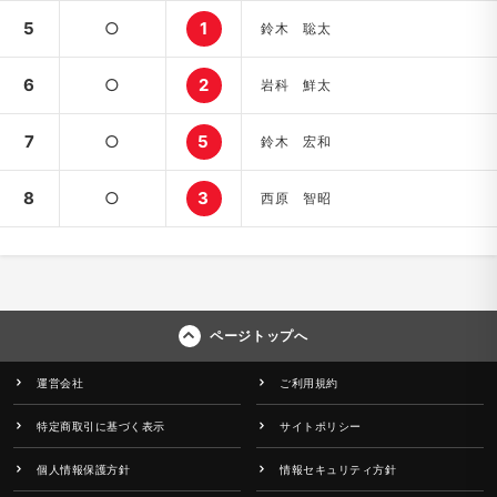
5
○
1
鈴木 聡太
6
○
2
岩科 鮮太
7
○
5
鈴木 宏和
8
○
3
西原 智昭
ページトップへ
運営会社
ご利用規約
特定商取引に基づく表示
サイトポリシー
個人情報保護方針
情報セキュリティ方針