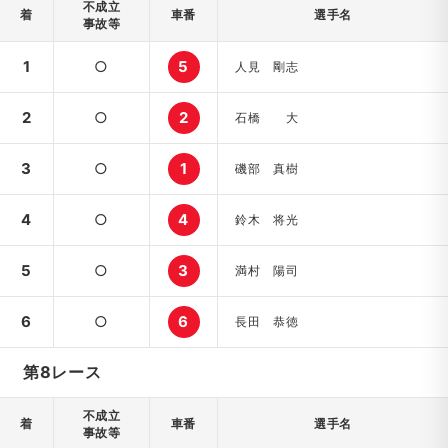
不成立
着
車番
選手名
事故等
1
○
5
人見 剛志
2
○
2
石橋 大
3
○
1
磯部 真樹
4
○
4
鈴木 将光
5
○
3
満村 陽司
6
○
6
長田 恭徳
第8レース
不成立
着
車番
選手名
事故等