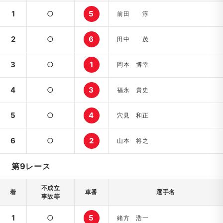
1
○
5
前田 淳
2
○
6
田中 茂
3
○
1
岡本 博幸
4
○
3
福永 貴史
5
○
4
穴見 和正
6
○
2
山本 将之
第9レース
不成立
着
車番
選手名
事故等
1
○
5
緒方 浩一