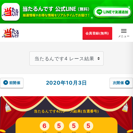
会員登録(無料)
2020年10月3日
前開催
次開催
当たるんです4のレース結果(当選番号)
6
5
5
5