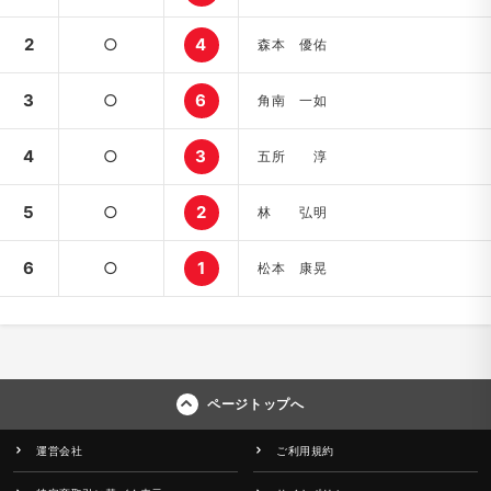
2
○
4
森本 優佑
3
○
6
角南 一如
4
○
3
五所 淳
5
○
2
林 弘明
6
○
1
松本 康晃
ページトップへ
運営会社
ご利用規約