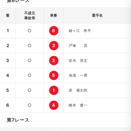
第6レース
不成立
着
車番
選手名
事故等
1
○
6
鐘ヶ江 将平
2
○
2
戸塚 茂
3
○
3
岩永 清文
4
○
5
池浦 一博
5
○
1
原 菊太郎
6
○
4
橋本 優一
第7レース