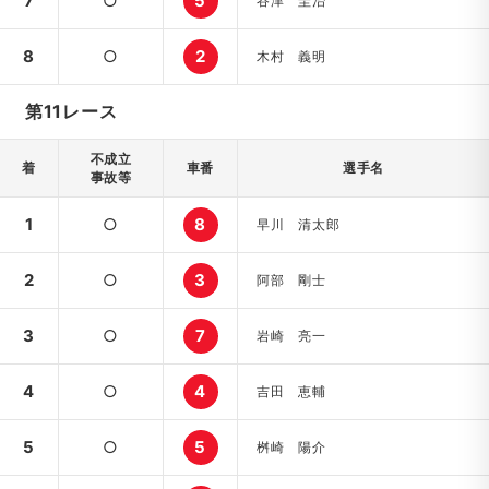
7
○
5
谷津 圭治
8
○
2
木村 義明
第11レース
不成立
着
車番
選手名
事故等
1
○
8
早川 清太郎
2
○
3
阿部 剛士
3
○
7
岩崎 亮一
4
○
4
吉田 恵輔
5
○
5
桝崎 陽介