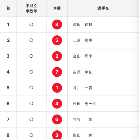
不成立
着
車番
選手名
事故等
1
○
8
浦田 信輔
2
○
5
三浦 康平
3
○
2
金山 周平
4
○
7
吉原 恭佑
5
○
1
谷川 一貴
6
○
4
仲田 恵一朗
7
○
6
竹谷 隆
8
○
3
影山 伸