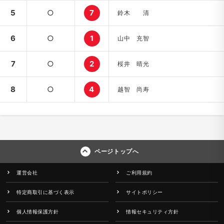
5
○
7
鈴木 清
6
○
1
山中 充智
7
○
2
桜井 晴光
8
○
4
越智 尚寿
ページトップへ
運営会社
ご利用規約
特定商取引に基づく表示
サイトポリシー
個人情報保護方針
情報セキュリティ方針