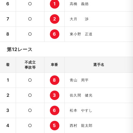
6
○
1
高橋 義徳
7
○
2
大月 渉
8
○
6
東小野 正道
第12レース
不成立
着
車番
選手名
事故等
1
○
8
青山 周平
2
○
3
佐久間 健光
3
○
6
松本 やすし
4
○
5
西村 龍太郎