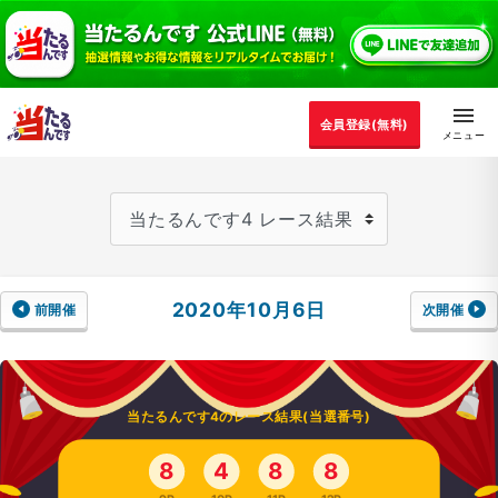
会員登録(無料)
2020年10月6日
前開催
次開催
当たるんです4のレース結果(当選番号)
8
4
8
8