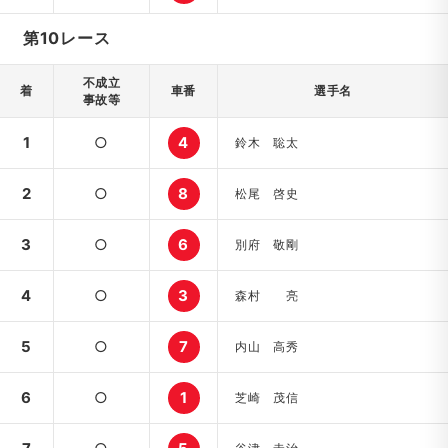
第10レース
不成立
着
車番
選手名
事故等
1
○
4
鈴木 聡太
2
○
8
松尾 啓史
3
○
6
別府 敬剛
4
○
3
森村 亮
5
○
7
内山 高秀
6
○
1
芝崎 茂信