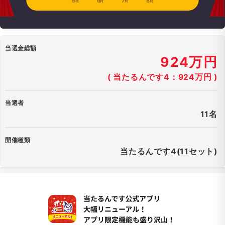
5R
6R
7R
8R
当選金総額
924万円
( 当たるんです4：924万円 )
当選者
11名
開催種類
当たるんです4(11セット)