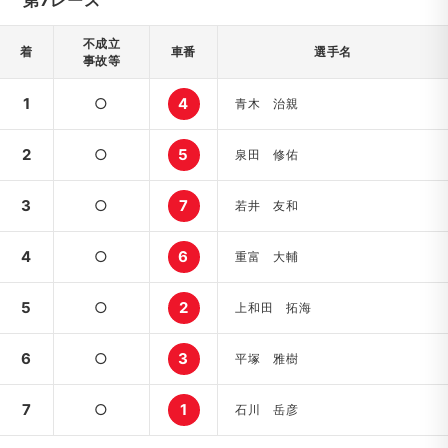
第7レース
不成立
着
車番
選手名
事故等
1
○
4
青木 治親
2
○
5
泉田 修佑
3
○
7
若井 友和
4
○
6
重富 大輔
5
○
2
上和田 拓海
6
○
3
平塚 雅樹
7
○
1
石川 岳彦