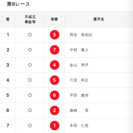
第8レース
不成立
着
車番
選手名
事故等
1
○
3
岡谷 美由紀
2
○
7
中村 雅人
3
○
4
金山 周平
4
○
5
穴見 和正
5
○
6
平田 雅崇
6
○
2
篠崎 実
7
○
1
本田 仁恵