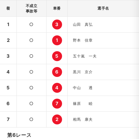
不成立
着
車番
選手名
事故等
1
○
3
山田 真弘
2
○
1
野本 佳章
3
○
5
五十嵐 一夫
4
○
6
黒川 京介
5
○
4
中山 透
6
○
7
篠原 睦
7
○
2
相馬 康夫
第6レース