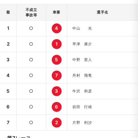
不成立
着
車番
選手名
事故等
1
○
4
中山 光
2
○
1
早津 康介
3
○
5
中野 憲人
4
○
7
丹村 飛竜
5
○
3
牛沢 和彦
6
○
6
岩田 行雄
7
○
2
片野 利沙