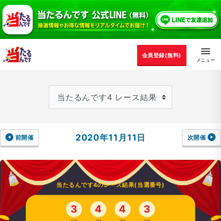
会員登録(無料)
2020年11月11日
前開催
次開催
当たるんです4のレース結果(当選番号)
3
4
4
3