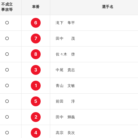
不成立
車番
選手名
事故等
○
6
滝下 隼平
○
7
田中 茂
○
8
佐々木 啓
○
3
中尾 貴志
○
1
青山 文敏
○
5
前田 淳
○
2
田中 輝義
○
4
高宗 良次