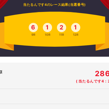
当たるんです4のレース結果(当選番号)
6
1
2
1
9R
10R
11R
12R
28
額
( 当たるんです4：2