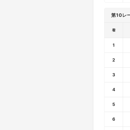
第10レ
着
1
2
3
4
5
6