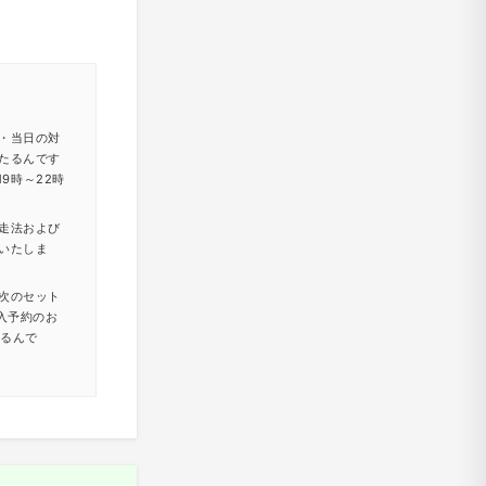
・当日の対
たるんです
9時～22時
走法および
いたしま
次のセット
入予約のお
たるんで