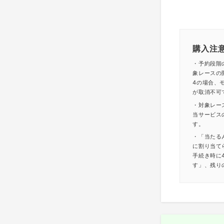
購入注
・予約段階
象レースの
4の場合、モ
が取消不可
・対象レー
当サービス
す。
・「当たる
に割り当て
手続き時に
す」、残り