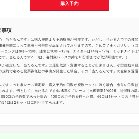
購入予約
意事項
の「当たるんです」は購入履歴より予約取消が可能です。ただし、当たるんですの種類
開催時間によって取消不可時間が設定されておりますので、予めご了承ください。（当
ーニングは9時～12時、通常は10時～13時、ナイターは14時～17時、ミッドナイトは1
です。当たるんです2・3は、各対象レースの締切10分前までが取消可能です。）
スが確定した「当たるんです」は原則取消・変更することが出来ません。小型自動車競
の規約で定める投票券無効の事由が発生した場合、その「当たるんです」の金額を返還
んです」の対象レース確定時、購入予約の口数が複数セットに跨ぐ場合、余りの口数は
られます。例として、当たるんです4の8車立てレース（当選確率1/4096）開催時の購
4050口の予約数であった場合、100口のご予約を行った際、46口は1セット目の「当
の54口は2セット目に割り当てられます。