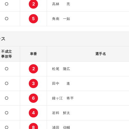
○
2
高林 亮
○
5
角南 一如
ース
不成立
車番
選手名
事故等
○
2
松尾 隆広
○
3
田中 進
○
6
鐘ヶ江 将平
○
4
岩科 鮮太
○
8
浦田 信輔