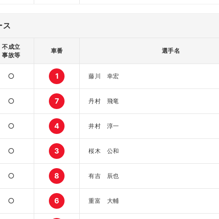
ース
不成立
車番
選手名
事故等
○
1
藤川 幸宏
○
7
丹村 飛竜
○
4
井村 淳一
○
3
桜木 公和
○
8
有吉 辰也
○
6
重富 大輔