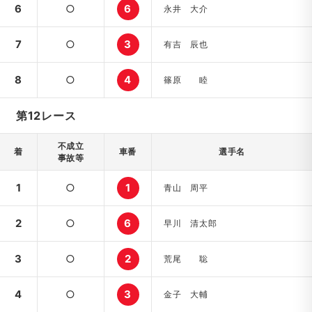
6
○
6
永井 大介
7
○
3
有吉 辰也
8
○
4
篠原 睦
第12レース
不成立
着
車番
選手名
事故等
1
○
1
青山 周平
2
○
6
早川 清太郎
3
○
2
荒尾 聡
4
○
3
金子 大輔