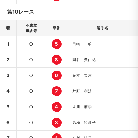
第10レース
不成立
着
車番
選手名
事故等
1
○
5
田崎 萌
2
○
8
岡谷 美由紀
3
○
6
藤本 梨恵
4
○
7
片野 利沙
5
○
4
吉川 麻季
6
○
3
高橋 絵莉子