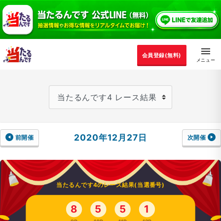
会員登録(無料)
2020年12月27日
前開催
次開催
当たるんです4のレース結果(当選番号)
8
5
5
1