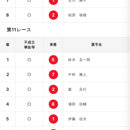
7
○
1
交川 陽子
8
○
2
稲原 瑞穂
第11レース
不成立
着
車番
選手名
事故等
1
○
5
鈴木 圭一郎
2
○
7
中村 雅人
3
○
2
森 且行
4
○
8
浦田 信輔
5
○
1
伊藤 信夫