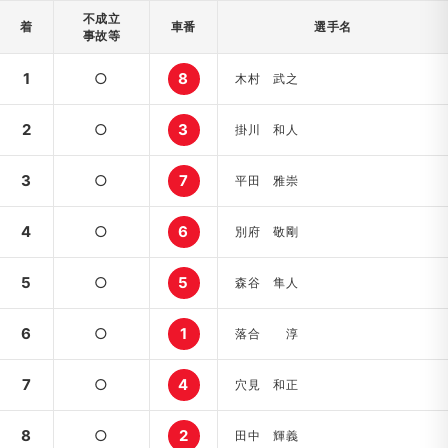
不成立
着
車番
選手名
事故等
1
○
8
木村 武之
2
○
3
掛川 和人
3
○
7
平田 雅崇
4
○
6
別府 敬剛
5
○
5
森谷 隼人
6
○
1
落合 淳
7
○
4
穴見 和正
8
○
2
田中 輝義