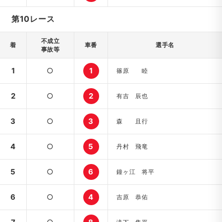
第10レース
不成立
着
車番
選手名
事故等
1
○
1
篠原 睦
2
○
2
有吉 辰也
3
○
3
森 且行
4
○
5
丹村 飛竜
5
○
6
鐘ヶ江 将平
6
○
4
吉原 恭佑