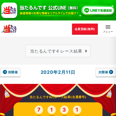
会員登録(無料)
2020年2月11日
前開催
次開催
当たるんです4のレース結果(当選番号)
7
1
3
1