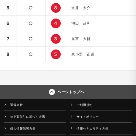
5
○
8
永井 大介
6
○
4
池田 政和
7
○
3
重富 大輔
8
○
5
東小野 正道
ページトップへ
運営会社
ご利用規約
特定商取引に基づく表示
サイトポリシー
個人情報保護方針
情報セキュリティ方針