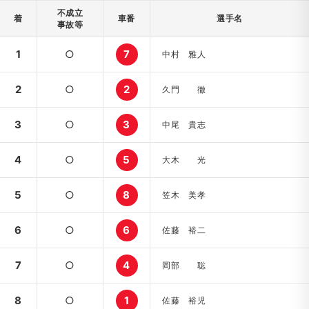
不成立
着
車番
選手名
事故等
1
○
7
中村 雅人
2
○
2
久門 徹
3
○
3
中尾 貴志
4
○
5
大木 光
5
○
8
笠木 美孝
6
○
6
佐藤 裕二
7
○
4
岡部 聡
8
○
1
佐藤 裕児