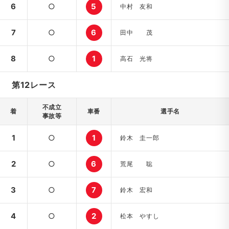
6
○
5
中村 友和
7
○
6
田中 茂
8
○
1
高石 光将
第12レース
不成立
着
車番
選手名
事故等
1
○
1
鈴木 圭一郎
2
○
6
荒尾 聡
3
○
7
鈴木 宏和
4
○
2
松本 やすし