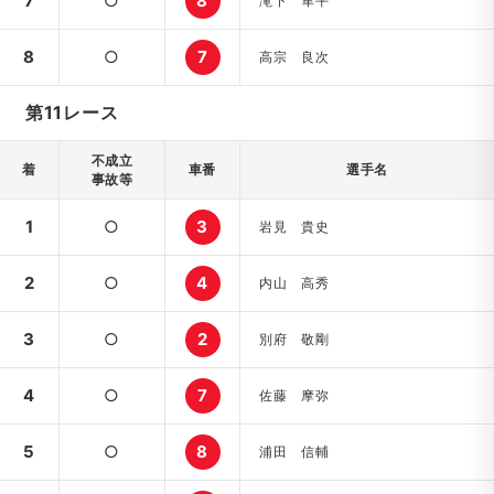
7
○
8
滝下 隼平
8
○
7
高宗 良次
第11レース
不成立
着
車番
選手名
事故等
1
○
3
岩見 貴史
2
○
4
内山 高秀
3
○
2
別府 敬剛
4
○
7
佐藤 摩弥
5
○
8
浦田 信輔