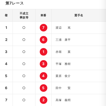
第7レース
不成立
着
車番
選手名
事故等
1
○
7
渡辺 篤
2
○
6
三浦 康平
3
○
1
赤堀 翼
4
○
3
平塚 雅樹
5
○
4
栗原 俊介
6
○
5
田中 賢
7
○
2
高塚 義明