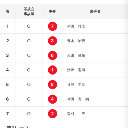
不成立
着
車番
選手名
事故等
1
○
7
平田 雅崇
2
○
3
青木 治親
3
○
6
泉田 修佑
4
○
1
渋沢 憲司
5
○
5
谷津 圭治
6
○
4
仲田 恵一朗
7
○
2
森村 亮