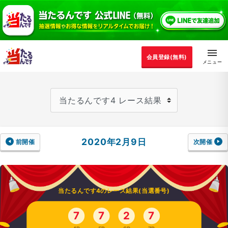
会員登録(無料)
2020年2月9日
前開催
次開催
当たるんです4のレース結果(当選番号)
7
7
2
7