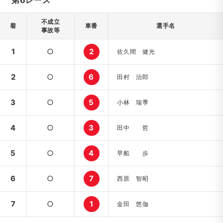
第6レース
不成立
着
車番
選手名
事故等
1
○
2
佐久間 健光
2
○
6
田村 治郎
3
○
5
小林 瑞季
4
○
3
田中 哲
5
○
4
早船 歩
6
○
7
西原 智昭
7
○
1
金田 悠伽