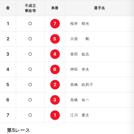
不成立
着
車番
選手名
事故等
1
○
7
桜井 晴光
2
○
5
川原 剛
3
○
4
柴田 紘志
4
○
6
押田 幸夫
5
○
2
高橋 絵莉子
6
○
3
高橋 祐一
7
○
1
江川 重文
第5レース