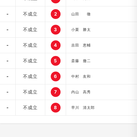
-
不成立
2
山田 徹
-
不成立
3
小栗 勝太
-
不成立
4
吉田 恵輔
-
不成立
5
斎藤 撤二
-
不成立
6
中村 友和
-
不成立
7
内山 高秀
-
不成立
8
早川 清太郎