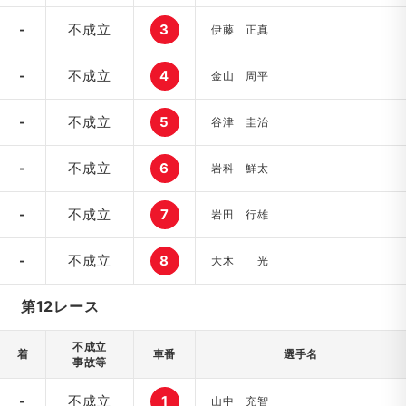
-
不成立
3
伊藤 正真
-
不成立
4
金山 周平
-
不成立
5
谷津 圭治
-
不成立
6
岩科 鮮太
-
不成立
7
岩田 行雄
-
不成立
8
大木 光
第12レース
不成立
着
車番
選手名
事故等
-
不成立
1
山中 充智