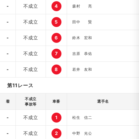
-
不成立
4
森村 亮
-
不成立
5
田中 賢
-
不成立
6
鈴木 宏和
-
不成立
7
吉原 恭佑
-
不成立
8
若井 友和
第11レース
不成立
着
車番
選手名
事故等
-
不成立
1
松生 信二
-
不成立
2
中野 光公