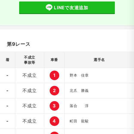
LINEで友達追加
第9レース
不成立
着
車番
選手名
事故等
-
不成立
1
野本 佳章
-
不成立
2
北爪 勝義
-
不成立
3
落合 淳
-
不成立
4
町田 龍駿