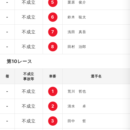
-
不成立
5
栗原 俊介
-
不成立
6
鈴木 聡太
-
不成立
7
浅田 真吾
-
不成立
8
田村 治郎
第10レース
不成立
着
車番
選手名
事故等
-
不成立
1
荒川 哲也
-
不成立
2
清水 卓
-
不成立
3
田中 哲