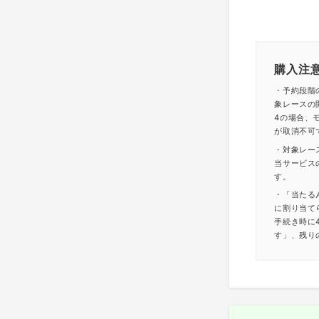
購入注
・予約段階
象レースの
4の場合、モ
が取消不可
・対象レー
当サービス
す。
・「当たる
に割り当て
手続き時に
す」、残り