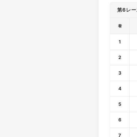
第6レー
着
1
2
3
4
5
6
7