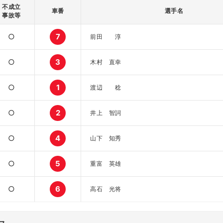
不成立
車番
選手名
事故等
○
7
前田 淳
○
3
木村 直幸
○
1
渡辺 稔
○
2
井上 智詞
○
4
山下 知秀
○
5
重富 英雄
○
6
高石 光将