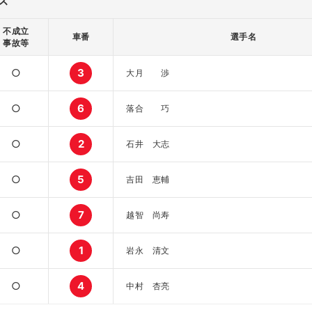
ス
不成立
車番
選手名
事故等
○
3
大月 渉
○
6
落合 巧
○
2
石井 大志
○
5
吉田 恵輔
○
7
越智 尚寿
○
1
岩永 清文
○
4
中村 杏亮