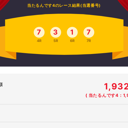
当たるんです4のレース結果(当選番号)
7
3
1
7
4R
5R
6R
7R
1,9
額
( 当たるんです4：1,9