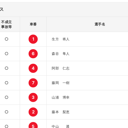
ス
不成立
車番
選手名
事故等
○
1
生方 将人
○
6
森谷 隼人
○
4
阿部 仁志
○
7
藤岡 一樹
○
3
山浦 博幸
○
2
藤本 梨恵
○
5
中山 透