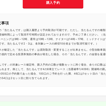
購入予約
意事項
の「当たるんです」は購入履歴より予約取消が可能です。ただし、当たるんですの種類
開催時間によって取消不可時間が設定されておりますので、予めご了承ください。（当
ーニングは9時～12時、通常は10時～13時、ナイターは14時～17時、ミッドナイトは1
です。当たるんです2・3は、各対象レースの締切10分前までが取消可能です。）
スが確定した「当たるんです」は原則取消・変更することが出来ません。小型自動車競
の規約で定める投票券無効の事由が発生した場合、その「当たるんです」の金額を返還
んです」の対象レース確定時、購入予約の口数が複数セットに跨ぐ場合、余りの口数は
られます。例として、当たるんです4の8車立てレース（当選確率1/4096）開催時の購
4050口の予約数であった場合、100口のご予約を行った際、46口は1セット目の「当
の54口は2セット目に割り当てられます。