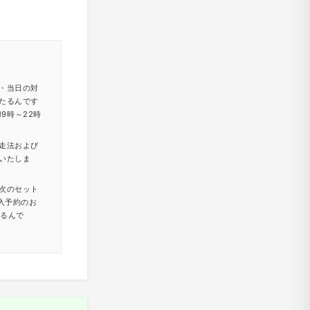
・当日の対
たるんです
9時～22時
走法および
いたしま
次のセット
入予約のお
たるんで