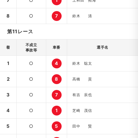
7
○
1
上和田 拓海
8
○
7
鈴木 清
第11レース
不成立
着
車番
選手名
事故等
1
○
4
鈴木 聡太
2
○
8
高橋 貢
3
○
7
有吉 辰也
4
○
1
芝崎 茂信
5
○
5
田中 賢