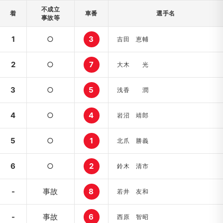
不成立
着
車番
選手名
事故等
1
○
3
吉田 恵輔
2
○
7
大木 光
3
○
5
浅香 潤
4
○
4
岩沼 靖郎
5
○
1
北爪 勝義
6
○
2
鈴木 清市
-
事故
8
若井 友和
-
事故
6
西原 智昭