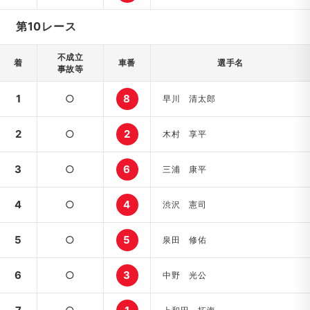
第10レース
不成立
着
車番
選手名
事故等
1
○
8
早川 清太郎
2
○
2
木村 享平
3
○
6
三浦 康平
4
○
4
渋沢 憲司
5
○
5
泉田 修佑
6
○
3
中野 光公