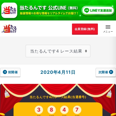
会員登録(無料)
2020年4月11日
前開催
次開催
当たるんです4のレース結果(当選番号)
3
8
4
7