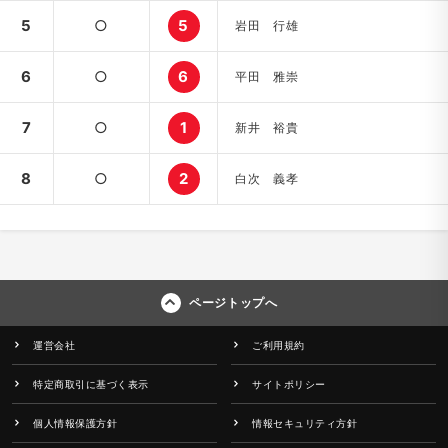
5
○
5
岩田 行雄
6
○
6
平田 雅崇
7
○
1
新井 裕貴
8
○
2
白次 義孝
ページトップへ
運営会社
ご利用規約
特定商取引に基づく表示
サイトポリシー
個人情報保護方針
情報セキュリティ方針