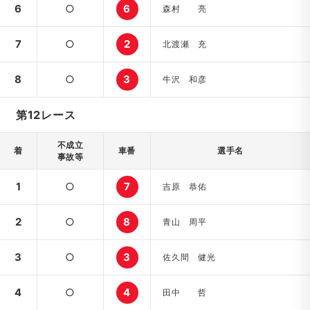
6
○
6
森村 亮
7
○
2
北渡瀬 充
8
○
3
牛沢 和彦
第12レース
不成立
着
車番
選手名
事故等
1
○
7
吉原 恭佑
2
○
8
青山 周平
3
○
3
佐久間 健光
4
○
4
田中 哲