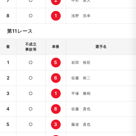
7
○
2
中野 憲人
8
○
1
浅野 浩幸
第11レース
不成立
着
車番
選手名
事故等
1
○
5
岩田 裕臣
2
○
6
佐藤 裕二
3
○
1
平塚 雅樹
4
○
8
佐藤 貴也
5
○
3
藤波 直也