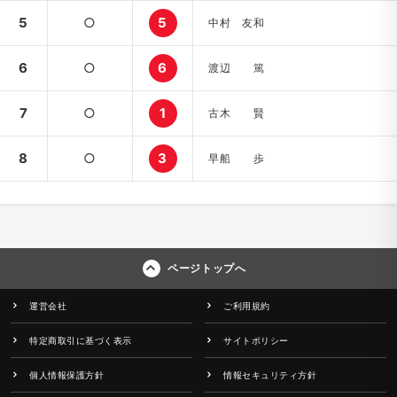
5
○
5
中村 友和
6
○
6
渡辺 篤
7
○
1
古木 賢
8
○
3
早船 歩
ページトップへ
運営会社
ご利用規約
特定商取引に基づく表示
サイトポリシー
個人情報保護方針
情報セキュリティ方針