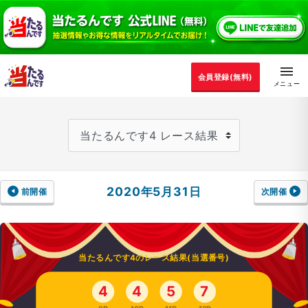
会員登録(無料)
2020年5月31日
前開催
次開催
当たるんです4のレース結果(当選番号)
4
4
5
7