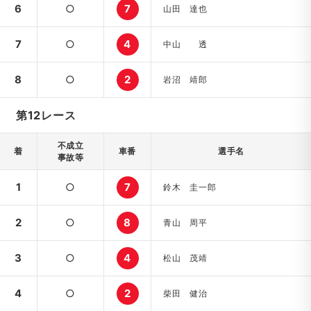
6
○
7
山田 達也
7
○
4
中山 透
8
○
2
岩沼 靖郎
第12レース
不成立
着
車番
選手名
事故等
1
○
7
鈴木 圭一郎
2
○
8
青山 周平
3
○
4
松山 茂靖
4
○
2
柴田 健治