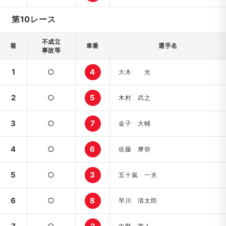
第10レース
不成立
着
車番
選手名
事故等
1
○
4
大木 光
2
○
5
木村 武之
3
○
7
金子 大輔
4
○
6
佐藤 摩弥
5
○
3
五十嵐 一夫
6
○
8
早川 清太郎