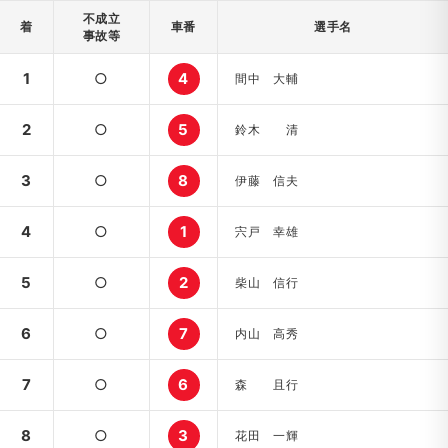
不成立
着
車番
選手名
事故等
1
○
4
間中 大輔
2
○
5
鈴木 清
3
○
8
伊藤 信夫
4
○
1
宍戸 幸雄
5
○
2
柴山 信行
6
○
7
内山 高秀
7
○
6
森 且行
8
○
3
花田 一輝