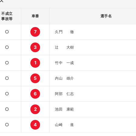
ス
不成立
車番
選手名
事故等
○
7
久門 徹
○
3
辻 大樹
○
1
竹中 一成
○
5
内山 雄介
○
6
阿部 仁志
○
2
池田 康範
○
4
山崎 進