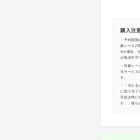
購入注
・予約段階
象レースの
4の場合、モ
が取消不可
・対象レー
当サービス
す。
・「当たる
に割り当て
手続き時に
す」、残り