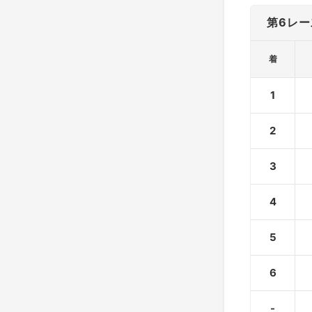
第6レー
着
1
2
3
4
5
6
-