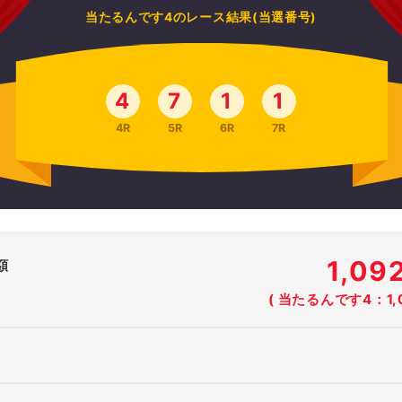
当たるんです4のレース結果(当選番号)
4
7
1
1
4R
5R
6R
7R
1,0
額
( 当たるんです4：1,0