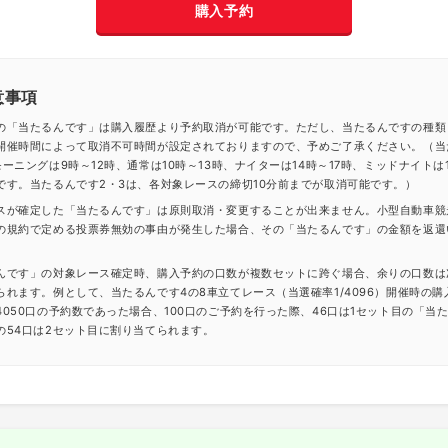
購入予約
意事項
の「当たるんです」は購入履歴より予約取消が可能です。ただし、当たるんですの種類
開催時間によって取消不可時間が設定されておりますので、予めご了承ください。（当
ーニングは9時～12時、通常は10時～13時、ナイターは14時～17時、ミッドナイトは1
です。当たるんです2・3は、各対象レースの締切10分前までが取消可能です。）
スが確定した「当たるんです」は原則取消・変更することが出来ません。小型自動車競
の規約で定める投票券無効の事由が発生した場合、その「当たるんです」の金額を返還
んです」の対象レース確定時、購入予約の口数が複数セットに跨ぐ場合、余りの口数は
られます。例として、当たるんです4の8車立てレース（当選確率1/4096）開催時の購
4050口の予約数であった場合、100口のご予約を行った際、46口は1セット目の「当
の54口は2セット目に割り当てられます。