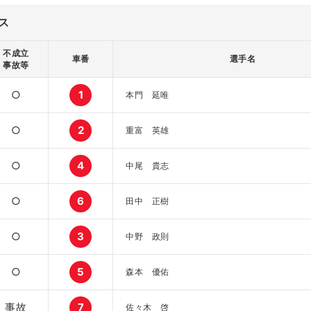
ス
不成立
車番
選手名
事故等
○
1
本門 延唯
○
2
重富 英雄
○
4
中尾 貴志
○
6
田中 正樹
○
3
中野 政則
○
5
森本 優佑
事故
7
佐々木 啓