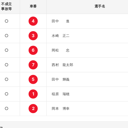
不成立
車番
選手名
事故等
○
4
田中 進
○
3
水崎 正二
○
6
岡松 忠
○
7
西村 龍太郎
○
5
田中 輝義
○
1
稲原 瑞穂
○
2
岡本 博幸