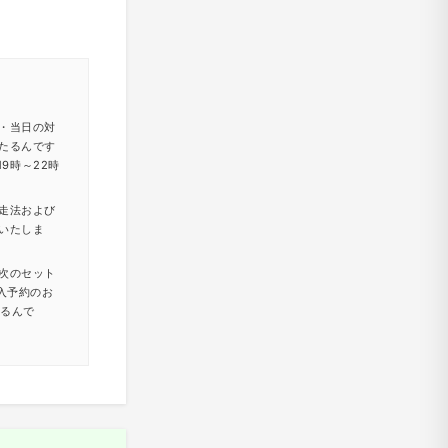
・当日の対
たるんです
9時～22時
走法および
いたしま
次のセット
入予約のお
たるんで