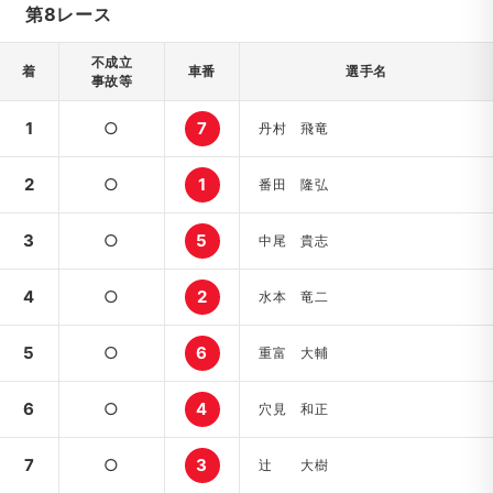
第8レース
不成立
着
車番
選手名
事故等
1
○
7
丹村 飛竜
2
○
1
番田 隆弘
3
○
5
中尾 貴志
4
○
2
水本 竜二
5
○
6
重富 大輔
6
○
4
穴見 和正
7
○
3
辻 大樹