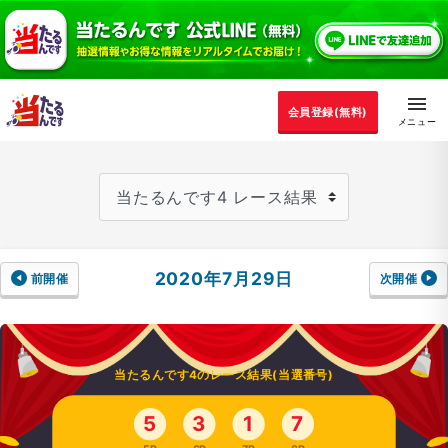
会員登録(無料)
2020年7月29日
前開催
次開催
当たるんです4のレース結果(当選番号)
5
3
1
7