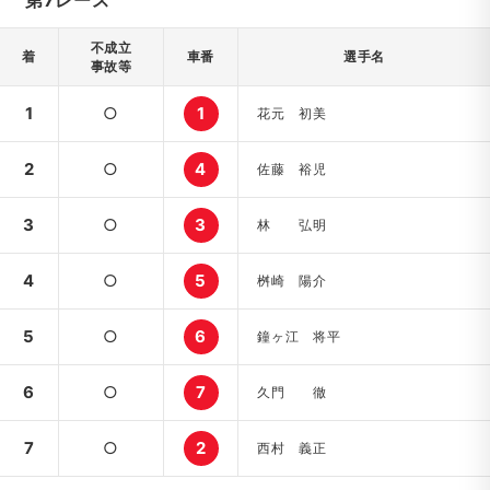
第7レース
不成立
着
車番
選手名
事故等
1
○
1
花元 初美
2
○
4
佐藤 裕児
3
○
3
林 弘明
4
○
5
桝崎 陽介
5
○
6
鐘ヶ江 将平
6
○
7
久門 徹
7
○
2
西村 義正