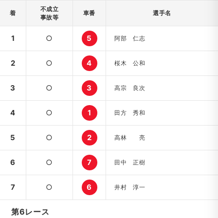
不成立
着
車番
選手名
事故等
1
○
5
阿部 仁志
2
○
4
桜木 公和
3
○
3
高宗 良次
4
○
1
田方 秀和
5
○
2
高林 亮
6
○
7
田中 正樹
7
○
6
井村 淳一
第6レース