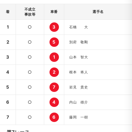
不成立
着
車番
選手名
事故等
1
○
3
石橋 大
2
○
5
別府 敬剛
3
○
1
山本 智大
4
○
2
根本 将人
5
○
7
岩見 貴史
6
○
4
内山 雄介
7
○
6
藤岡 一樹