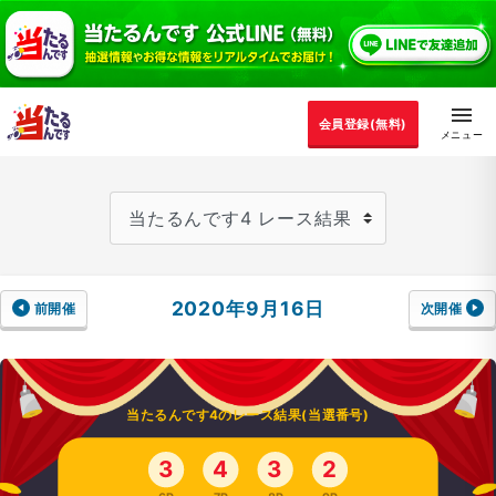
会員登録(無料)
2020年9月16日
前開催
次開催
当たるんです4のレース結果(当選番号)
3
4
3
2