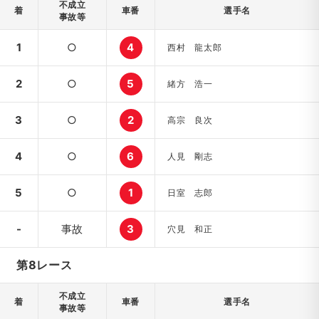
不成立
着
車番
選手名
事故等
1
○
4
西村 龍太郎
2
○
5
緒方 浩一
3
○
2
高宗 良次
4
○
6
人見 剛志
5
○
1
日室 志郎
-
事故
3
穴見 和正
第8レース
不成立
着
車番
選手名
事故等