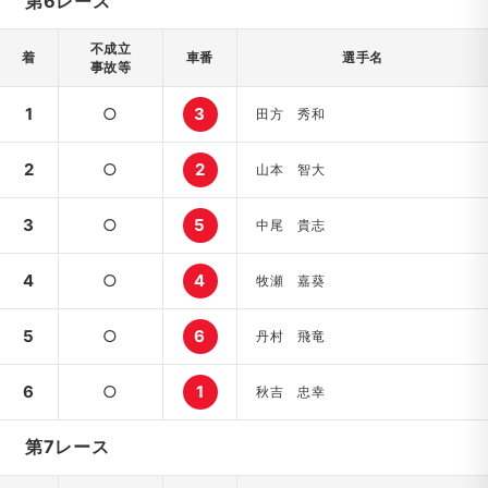
第6レース
不成立
着
車番
選手名
事故等
1
○
3
田方 秀和
2
○
2
山本 智大
3
○
5
中尾 貴志
4
○
4
牧瀬 嘉葵
5
○
6
丹村 飛竜
6
○
1
秋吉 忠幸
第7レース