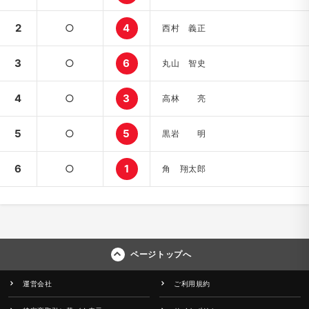
2
○
4
西村 義正
3
○
6
丸山 智史
4
○
3
高林 亮
5
○
5
黒岩 明
6
○
1
角 翔太郎
ページトップへ
運営会社
ご利用規約