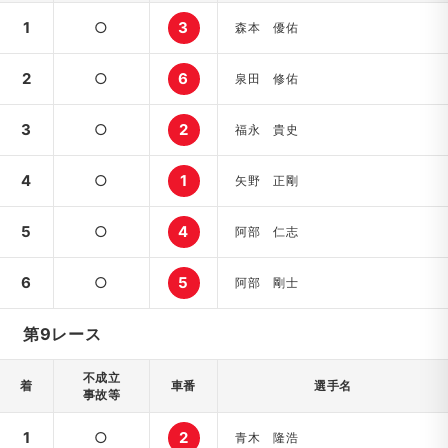
1
○
3
森本 優佑
2
○
6
泉田 修佑
3
○
2
福永 貴史
4
○
1
矢野 正剛
5
○
4
阿部 仁志
6
○
5
阿部 剛士
第9レース
不成立
着
車番
選手名
事故等
1
○
2
青木 隆浩