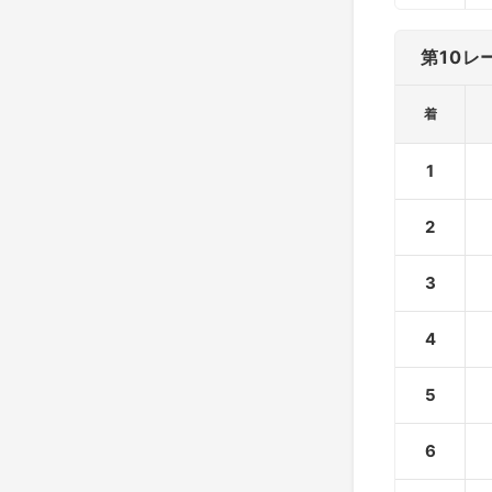
第10レ
着
1
2
3
4
5
6