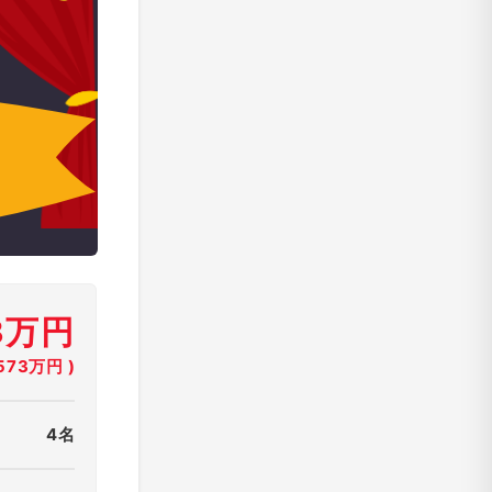
3万円
73万円 )
4名