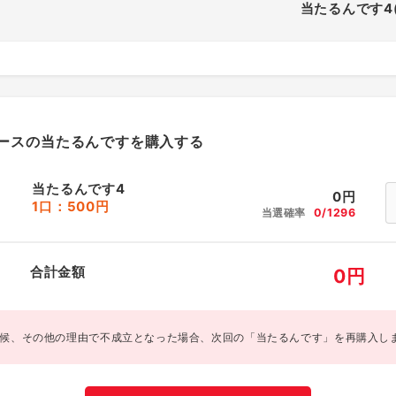
当たるんです4
ースの当たるんですを購入する
当たるんです4
0
円
1口：500円
当選確率
0/1296
合計金額
0
円
候、その他の理由で不成立となった場合、次回の「当たるんです」を再購入し