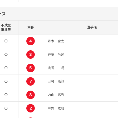
ース
不成立
車番
選手名
事故等
○
4
鈴木 聡太
○
3
戸塚 尚起
○
5
浅香 潤
○
7
田村 治郎
○
8
内山 高秀
○
2
中野 政則