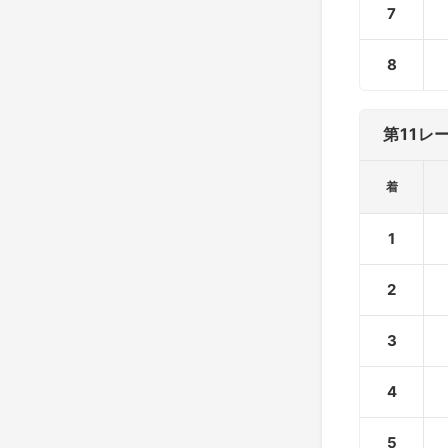
7
8
第11レ
着
1
2
3
4
5