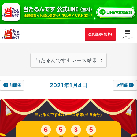
会員登録(無料)
2021年1月4日
前開催
次開催
当たるんです4のレース結果(当選番号)
6
5
3
5