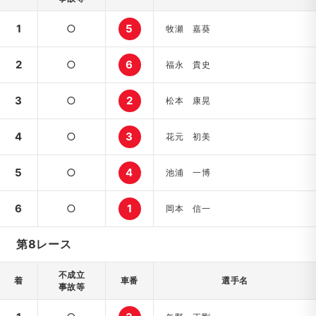
1
○
5
牧瀬 嘉葵
2
○
6
福永 貴史
3
○
2
松本 康晃
4
○
3
花元 初美
5
○
4
池浦 一博
6
○
1
岡本 信一
第8レース
不成立
着
車番
選手名
事故等