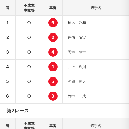
不成立
着
車番
選手名
事故等
1
○
6
桜木 公和
2
○
2
佐伯 拓実
3
○
4
岡本 博幸
4
○
1
井上 秀則
5
○
5
占部 健太
6
○
3
竹中 一成
第7レース
不成立
着
車番
選手名
事故等