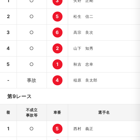
1
○
3
矢野 正剛
2
○
5
松生 信二
3
○
6
高宗 良次
4
○
2
山下 知秀
5
○
1
秋吉 忠幸
-
事故
4
稲原 良太郎
第9レース
不成立
着
車番
選手名
事故等
1
○
5
西村 義正