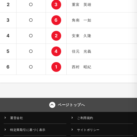
2
○
3
重富 英雄
3
○
6
角南 一如
4
○
2
安東 久隆
5
○
4
佳元 光義
6
○
1
西村 昭紀
ページトップへ
運営会社
ご利用規約
特定商取引に基づく表示
サイトポリシー