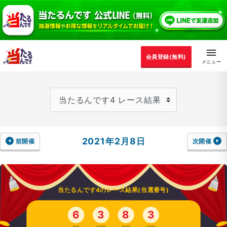
会員登録(無料)
2021年2月8日
前開催
次開催
当たるんです4のレース結果(当選番号)
6
3
8
3