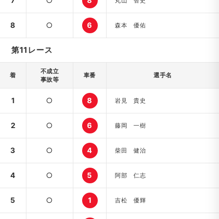
7
○
8
丸山 智史
8
○
6
森本 優佑
第11レース
不成立
着
車番
選手名
事故等
1
○
8
岩見 貴史
2
○
6
藤岡 一樹
3
○
4
柴田 健治
4
○
5
阿部 仁志
5
○
1
吉松 優輝