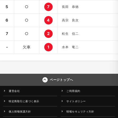
5
○
7
長田 恭徳
6
○
4
高宗 良次
7
○
2
松生 信二
-
欠車
1
水本 竜二
ページトップへ
運営会社
ご利用規約
特定商取引に基づく表示
サイトポリシー
個人情報保護方針
情報セキュリティ方針