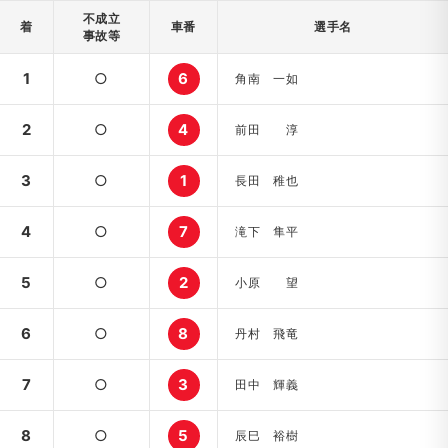
不成立
着
車番
選手名
事故等
1
○
6
角南 一如
2
○
4
前田 淳
3
○
1
長田 稚也
4
○
7
滝下 隼平
5
○
2
小原 望
6
○
8
丹村 飛竜
7
○
3
田中 輝義
8
○
5
辰巳 裕樹