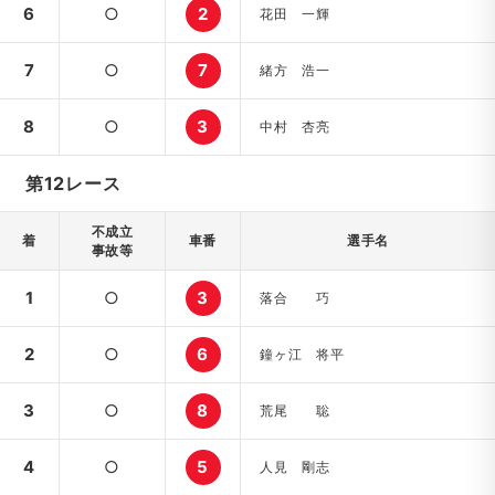
6
○
2
花田 一輝
7
○
7
緒方 浩一
8
○
3
中村 杏亮
第12レース
不成立
着
車番
選手名
事故等
1
○
3
落合 巧
2
○
6
鐘ヶ江 将平
3
○
8
荒尾 聡
4
○
5
人見 剛志