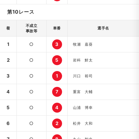
第10レース
不成立
着
車番
選手名
事故等
1
○
3
牧瀬 嘉葵
2
○
5
岩科 鮮太
3
○
1
川口 裕司
4
○
7
重富 大輔
5
○
4
山浦 博幸
6
○
2
松井 大和