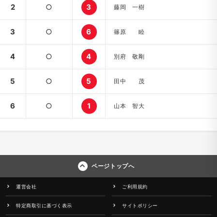
2
○
3
藤岡 一樹
3
○
6
篠原 睦
4
○
4
別府 敬剛
5
○
5
田中 茂
6
○
1
山本 智大
ページトップへ
運営会社
ご利用規約
特定商取引に基づく表示
サイトポリシー