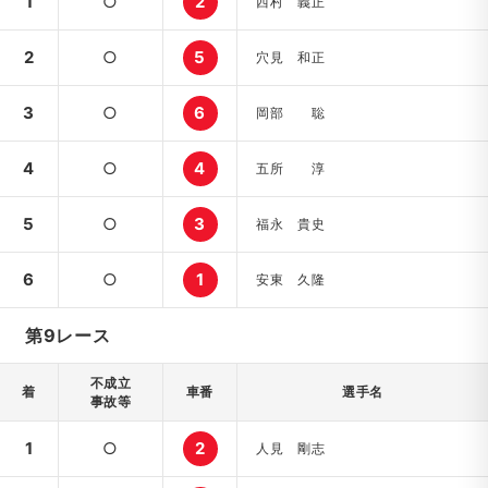
1
○
2
西村 義正
2
○
5
穴見 和正
3
○
6
岡部 聡
4
○
4
五所 淳
5
○
3
福永 貴史
6
○
1
安東 久隆
第9レース
不成立
着
車番
選手名
事故等
1
○
2
人見 剛志