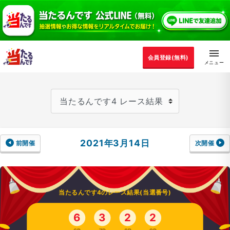
会員登録(無料)
2021年3月14日
前開催
次開催
当たるんです4のレース結果(当選番号)
6
3
2
2