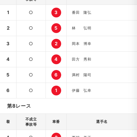
1
○
3
番田 隆弘
2
○
5
林 弘明
3
○
2
岡本 博幸
4
○
4
田方 秀和
5
○
6
満村 陽司
6
○
1
伊藤 弘幸
第8レース
不成立
着
車番
選手名
事故等