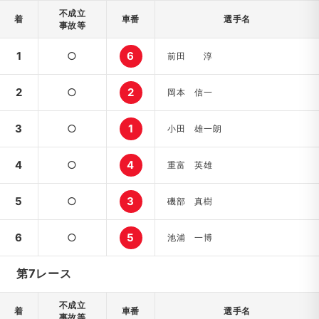
不成立
着
車番
選手名
事故等
1
○
6
前田 淳
2
○
2
岡本 信一
3
○
1
小田 雄一朗
4
○
4
重富 英雄
5
○
3
磯部 真樹
6
○
5
池浦 一博
第7レース
不成立
着
車番
選手名
事故等