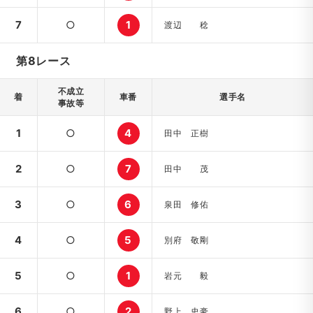
7
○
1
渡辺 稔
第8レース
不成立
着
車番
選手名
事故等
1
○
4
田中 正樹
2
○
7
田中 茂
3
○
6
泉田 修佑
4
○
5
別府 敬剛
5
○
1
岩元 毅
6
○
2
野上 史豪