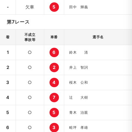
-
欠車
5
田中 輝義
第7レース
不成立
着
車番
選手名
事故等
1
○
6
鈴木 清
2
○
2
井上 智詞
3
○
4
桜木 公和
4
○
7
辻 大樹
5
○
5
青木 治親
6
○
3
畦坪 孝雄