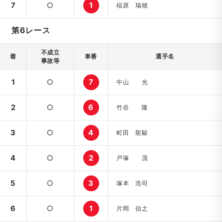
7
○
1
稲原 瑞穂
第6レース
不成立
着
車番
選手名
事故等
1
○
7
中山 光
2
○
6
竹谷 隆
3
○
4
町田 龍駿
4
○
2
戸塚 茂
5
○
3
塚本 浩司
6
○
1
片岡 信之