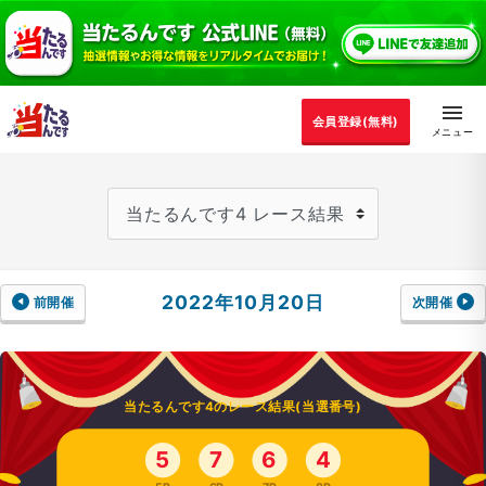
会員登録(無料)
2022年10月20日
前開催
次開催
当たるんです4のレース結果(当選番号)
5
7
6
4