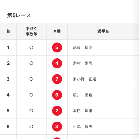
第5レース
不成立
着
車番
選手名
事故等
1
○
5
武藤 博臣
2
○
4
満村 陽司
3
○
7
東小野 正道
4
○
6
稲川 聖也
5
○
2
本門 延唯
6
○
3
相馬 康夫