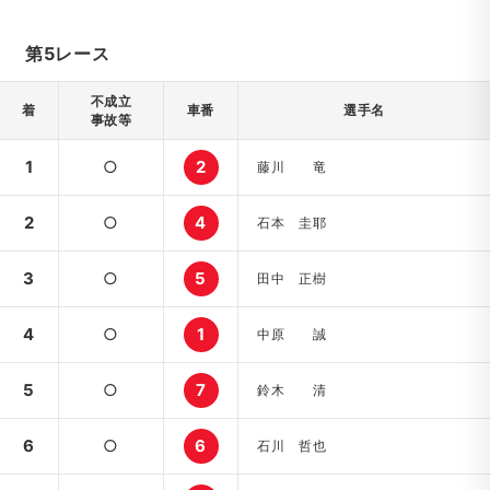
第5レース
不成立
着
車番
選手名
事故等
1
○
2
藤川 竜
2
○
4
石本 圭耶
3
○
5
田中 正樹
4
○
1
中原 誠
5
○
7
鈴木 清
6
○
6
石川 哲也