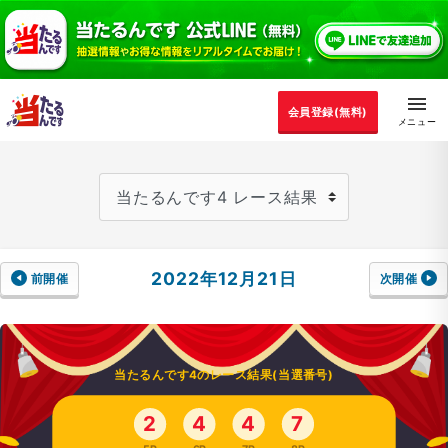
会員登録(無料)
2022年12月21日
前開催
次開催
当たるんです4のレース結果(当選番号)
2
4
4
7