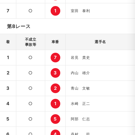
7
○
1
室田 泰利
第8レース
不成立
着
車番
選手名
事故等
1
○
7
岩見 貴史
2
○
3
内山 雄介
3
○
2
青山 文敏
4
○
1
水崎 正二
5
○
5
阿部 仁志
6
○
4
丹村 司