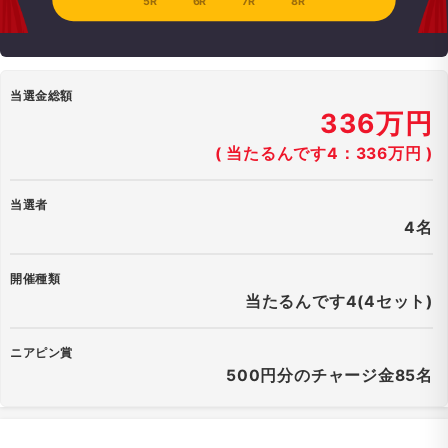
5R
6R
7R
8R
当選金総額
336万円
( 当たるんです4：336万円 )
当選者
4名
開催種類
当たるんです4(4セット)
ニアピン賞
500円分のチャージ金85名