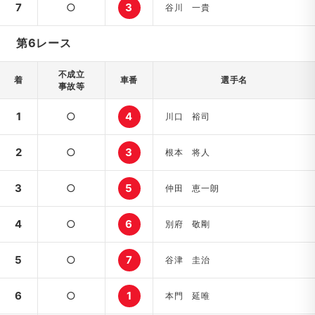
7
○
3
谷川 一貴
第6レース
不成立
着
車番
選手名
事故等
1
○
4
川口 裕司
2
○
3
根本 将人
3
○
5
仲田 恵一朗
4
○
6
別府 敬剛
5
○
7
谷津 圭治
6
○
1
本門 延唯