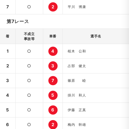
7
○
2
平川 博康
第7レース
不成立
着
車番
選手名
事故等
1
○
4
桜木 公和
2
○
3
占部 健太
3
○
7
篠原 睦
4
○
5
掛川 和人
5
○
6
伊藤 正真
6
○
2
梅内 幹雄