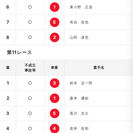
6
○
1
東小野 正道
7
○
5
有吉 辰也
8
○
2
山田 達也
第11レース
不成立
着
車番
選手名
事故等
1
○
3
鈴木 圭一郎
2
○
1
森本 優佑
3
○
5
黒川 京介
4
○
4
若井 友和