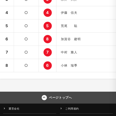
4
○
4
伊藤 信夫
5
○
5
荒尾 聡
6
○
8
加賀谷 建明
7
○
7
中村 雅人
8
○
6
小林 瑞季
ページトップへ
運営会社
ご利用規約