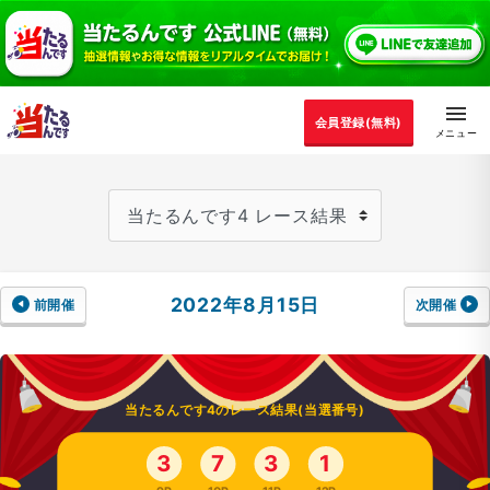
会員登録(無料)
2022年8月15日
前開催
次開催
当たるんです4のレース結果(当選番号)
3
7
3
1