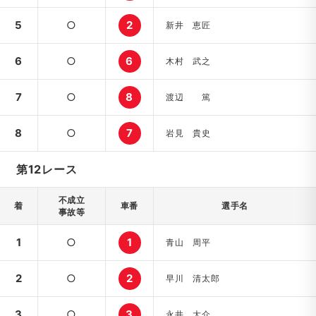
5
○
2
新井 恵匠
6
○
6
木村 武之
7
○
8
渡辺 篤
8
○
7
岩見 貴史
第12レース
不成立
着
車番
選手名
事故等
1
○
1
青山 周平
2
○
2
早川 清太郎
3
○
3
永井 大介