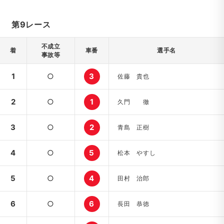
第9レース
不成立
着
車番
選手名
事故等
1
○
3
佐藤 貴也
2
○
1
久門 徹
3
○
2
青島 正樹
4
○
5
松本 やすし
5
○
4
田村 治郎
6
○
6
長田 恭徳