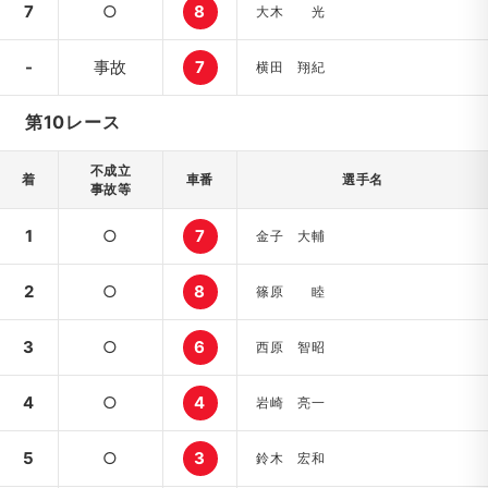
7
○
8
大木 光
-
事故
7
横田 翔紀
第10レース
不成立
着
車番
選手名
事故等
1
○
7
金子 大輔
2
○
8
篠原 睦
3
○
6
西原 智昭
4
○
4
岩崎 亮一
5
○
3
鈴木 宏和