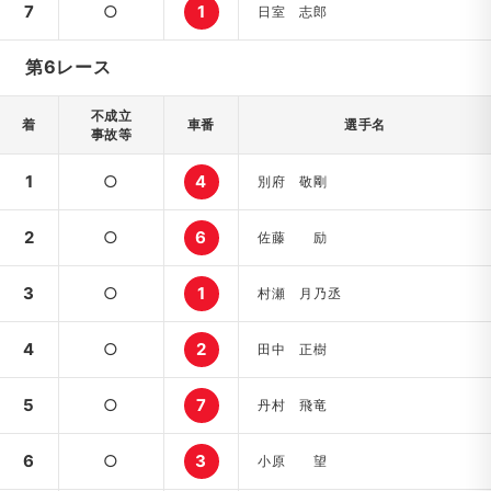
7
○
1
日室 志郎
第6レース
不成立
着
車番
選手名
事故等
1
○
4
別府 敬剛
2
○
6
佐藤 励
3
○
1
村瀬 月乃丞
4
○
2
田中 正樹
5
○
7
丹村 飛竜
6
○
3
小原 望