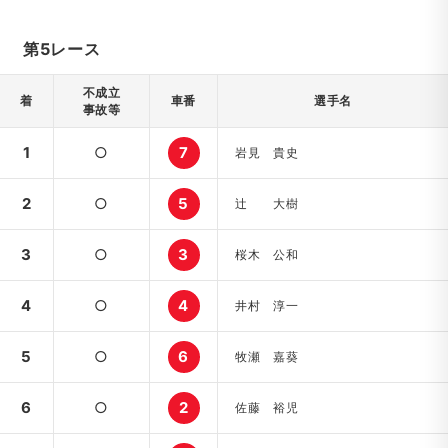
第5レース
不成立
着
車番
選手名
事故等
1
○
7
岩見 貴史
2
○
5
辻 大樹
3
○
3
桜木 公和
4
○
4
井村 淳一
5
○
6
牧瀬 嘉葵
6
○
2
佐藤 裕児