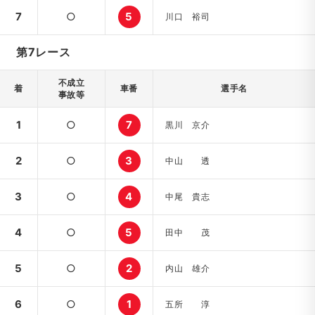
7
○
5
川口 裕司
第7レース
不成立
着
車番
選手名
事故等
1
○
7
黒川 京介
2
○
3
中山 透
3
○
4
中尾 貴志
4
○
5
田中 茂
5
○
2
内山 雄介
6
○
1
五所 淳