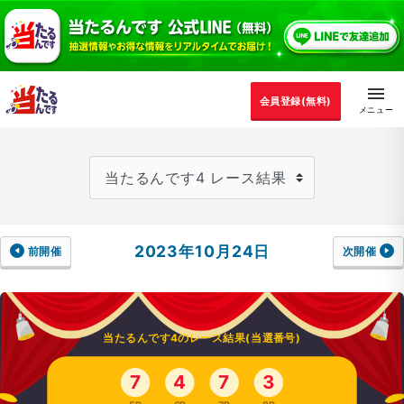
会員登録(無料)
2023年10月24日
前開催
次開催
当たるんです4のレース結果(当選番号)
7
4
7
3