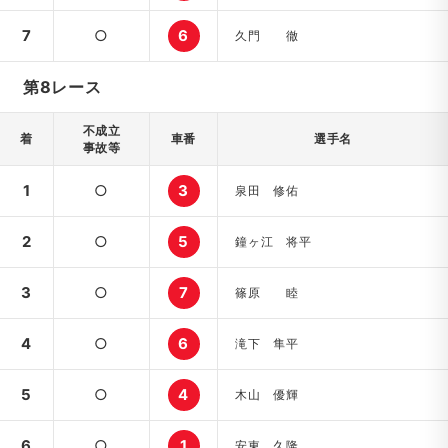
7
○
6
久門 徹
第8レース
不成立
着
車番
選手名
事故等
1
○
3
泉田 修佑
2
○
5
鐘ヶ江 将平
3
○
7
篠原 睦
4
○
6
滝下 隼平
5
○
4
木山 優輝
6
○
1
安東 久隆