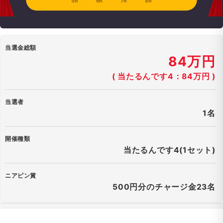
5R
6R
7R
8R
当選金総額
84万円
( 当たるんです4：84万円 )
当選者
1名
開催種類
当たるんです4(1セット)
ニアピン賞
500円分のチャージ金23名