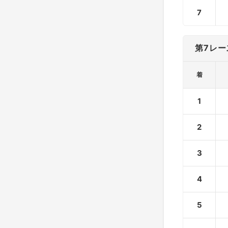
7
第7レー
着
1
2
3
4
5