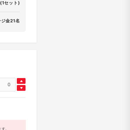
(1セット)
ージ金21名
ます。