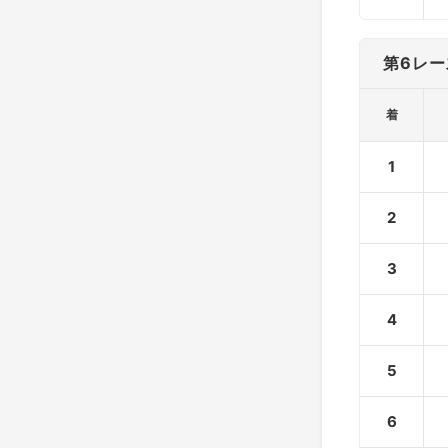
第6レー
着
1
2
3
4
5
6