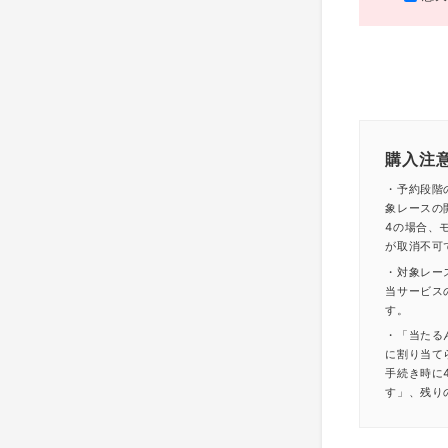
購入注
・予約段階
象レースの
4の場合、モ
が取消不可
・対象レー
当サービス
す。
・「当たる
に割り当て
手続き時に
す」、残り