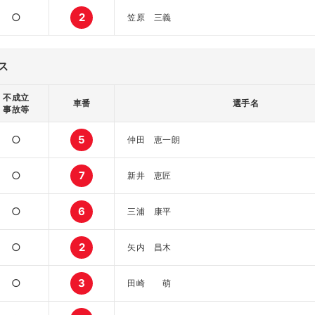
○
2
笠原 三義
ス
不成立
車番
選手名
事故等
○
5
仲田 恵一朗
○
7
新井 恵匠
○
6
三浦 康平
○
2
矢内 昌木
○
3
田崎 萌