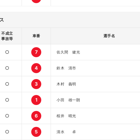
ス
不成立
車番
選手名
事故等
○
7
佐久間 健光
○
4
鈴木 清市
○
3
木村 義明
○
1
小田 雄一朗
○
6
桜井 晴光
○
5
清水 卓