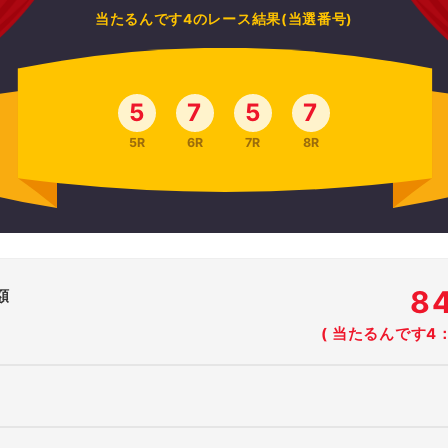
当たるんです4のレース結果(当選番号)
5
7
5
7
5R
6R
7R
8R
8
額
( 当たるんです4：