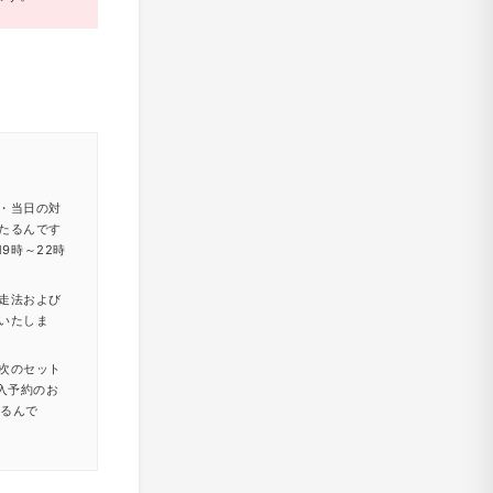
・当日の対
たるんです
9時～22時
走法および
いたしま
次のセット
入予約のお
たるんで