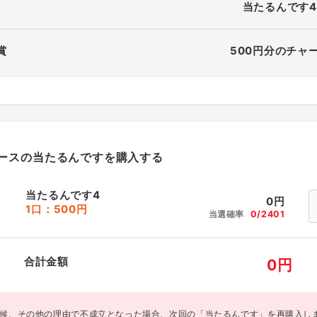
当たるんです4
賞
500円分のチャ
ースの当たるんですを購入する
当たるんです4
0
円
1口：500円
当選確率
0/2401
合計金額
0
円
候、その他の理由で不成立となった場合、次回の「当たるんです」を再購入し