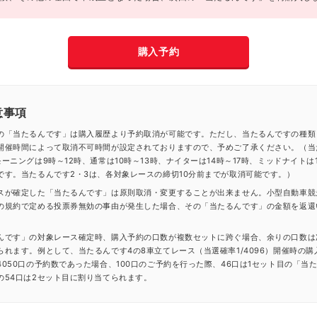
購入予約
意事項
の「当たるんです」は購入履歴より予約取消が可能です。ただし、当たるんですの種類
開催時間によって取消不可時間が設定されておりますので、予めご了承ください。（当
ーニングは9時～12時、通常は10時～13時、ナイターは14時～17時、ミッドナイトは1
です。当たるんです2・3は、各対象レースの締切10分前までが取消可能です。）
スが確定した「当たるんです」は原則取消・変更することが出来ません。小型自動車競
の規約で定める投票券無効の事由が発生した場合、その「当たるんです」の金額を返還
んです」の対象レース確定時、購入予約の口数が複数セットに跨ぐ場合、余りの口数は
られます。例として、当たるんです4の8車立てレース（当選確率1/4096）開催時の購
4050口の予約数であった場合、100口のご予約を行った際、46口は1セット目の「当
の54口は2セット目に割り当てられます。