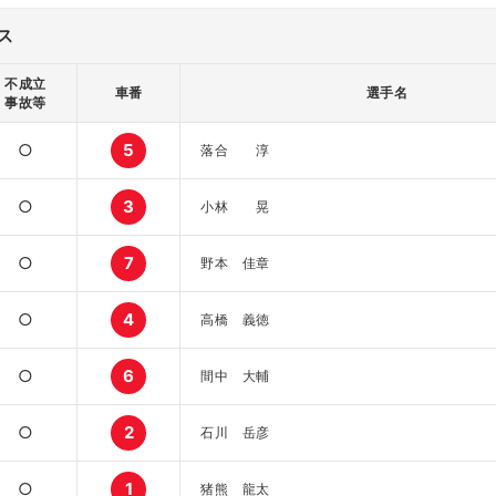
ス
不成立
車番
選手名
事故等
○
5
落合 淳
○
3
小林 晃
○
7
野本 佳章
○
4
高橋 義徳
○
6
間中 大輔
○
2
石川 岳彦
○
1
猪熊 龍太