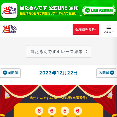
会員登録(無料)
2023年12月22日
前開催
次開催
当たるんです4のレース結果(当選番号)
6
6
5
6