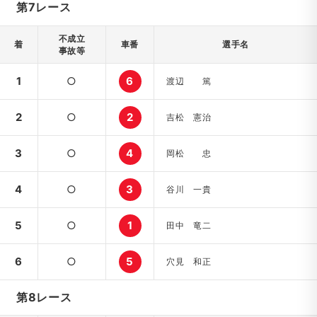
第7レース
不成立
着
車番
選手名
事故等
1
○
6
渡辺 篤
2
○
2
吉松 憲治
3
○
4
岡松 忠
4
○
3
谷川 一貴
5
○
1
田中 竜二
6
○
5
穴見 和正
第8レース