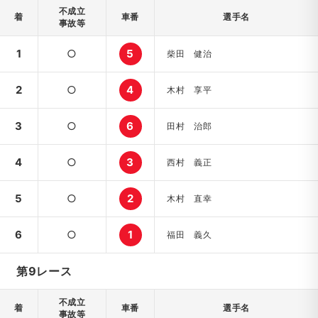
不成立
着
車番
選手名
事故等
1
○
5
柴田 健治
2
○
4
木村 享平
3
○
6
田村 治郎
4
○
3
西村 義正
5
○
2
木村 直幸
6
○
1
福田 義久
第9レース
不成立
着
車番
選手名
事故等