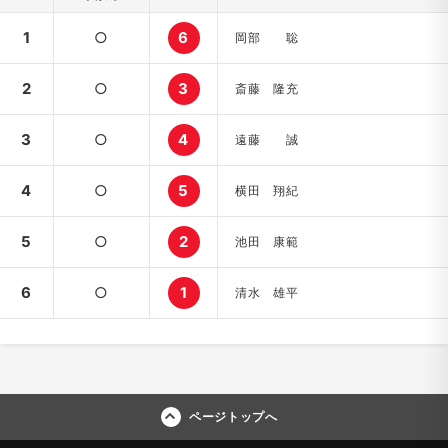
1
○
6
岡部 聡
2
○
3
斎藤 隆充
3
○
4
遠藤 誠
4
○
5
横田 翔紀
5
○
2
池田 康範
6
○
1
清水 雄平
ページトップへ