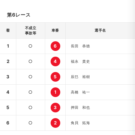
第6レース
不成立
着
車番
選手名
事故等
1
○
6
長田 恭徳
2
○
4
福永 貴史
3
○
5
辰巳 裕樹
4
○
1
高橋 祐一
5
○
3
押田 和也
6
○
2
角貝 拓海