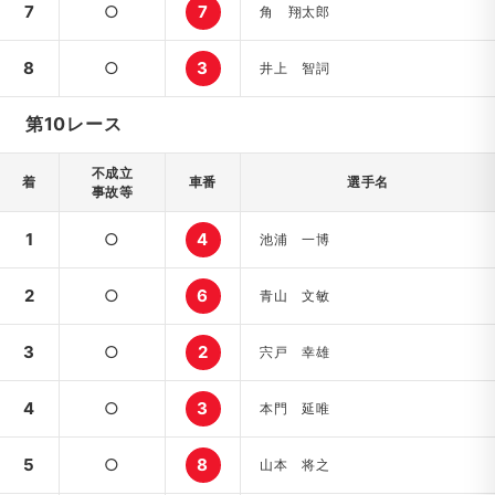
7
○
7
角 翔太郎
8
○
3
井上 智詞
第10レース
不成立
着
車番
選手名
事故等
1
○
4
池浦 一博
2
○
6
青山 文敏
3
○
2
宍戸 幸雄
4
○
3
本門 延唯
5
○
8
山本 将之