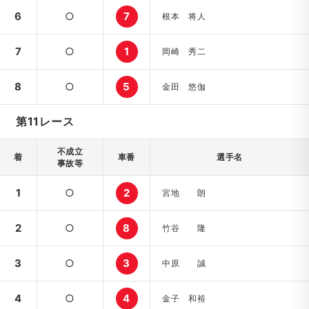
6
○
7
根本 将人
7
○
1
岡崎 秀二
8
○
5
金田 悠伽
第11レース
不成立
着
車番
選手名
事故等
1
○
2
宮地 朗
2
○
8
竹谷 隆
3
○
3
中原 誠
4
○
4
金子 和裕