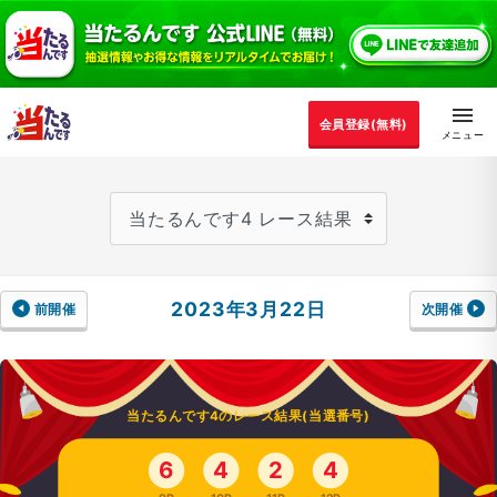
会員登録(無料)
2023年3月22日
前開催
次開催
当たるんです4のレース結果(当選番号)
6
4
2
4