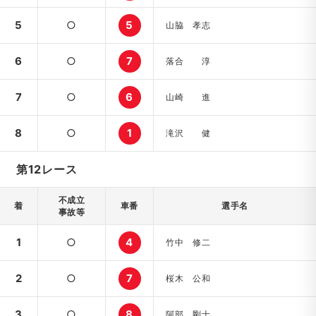
5
○
5
山脇 孝志
6
○
7
落合 淳
7
○
6
山崎 進
8
○
1
滝沢 健
第12レース
不成立
着
車番
選手名
事故等
1
○
4
竹中 修二
2
○
7
桜木 公和
3
○
8
阿部 剛士