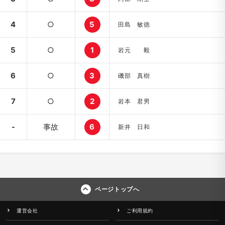
4
○
5
田島 敏徳
5
○
1
岩元 毅
6
○
3
磯部 真樹
7
○
2
岩本 君男
-
事故
6
新井 日和
ページトップへ
運営会社
ご利用規約