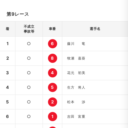
第9レース
不成立
着
車番
選手名
事故等
1
○
6
藤川 竜
2
○
8
牧瀬 嘉葵
3
○
4
花元 初美
4
○
5
生方 将人
5
○
2
松本 渉
6
○
1
吉田 富重