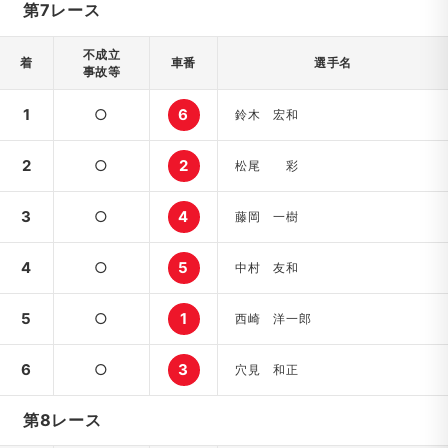
第7レース
不成立
着
車番
選手名
事故等
1
○
6
鈴木 宏和
2
○
2
松尾 彩
3
○
4
藤岡 一樹
4
○
5
中村 友和
5
○
1
西崎 洋一郎
6
○
3
穴見 和正
第8レース