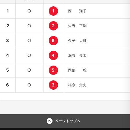
1
○
1
西 翔子
2
○
2
矢野 正剛
3
○
6
金子 大輔
4
○
4
深谷 俊太
5
○
5
岡部 聡
6
○
3
福永 貴史
ページトップへ