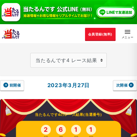
会員登録(無料)
2023年3月27日
前開催
次開催
当たるんです4のレース結果(当選番号)
2
6
1
1