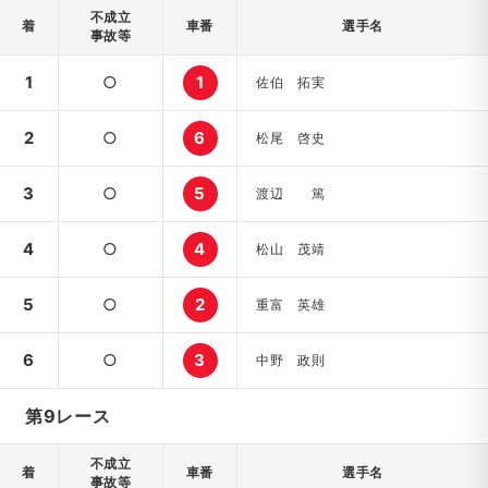
不成立
着
車番
選手名
事故等
1
○
1
佐伯 拓実
2
○
6
松尾 啓史
3
○
5
渡辺 篤
4
○
4
松山 茂靖
5
○
2
重富 英雄
6
○
3
中野 政則
第9レース
不成立
着
車番
選手名
事故等