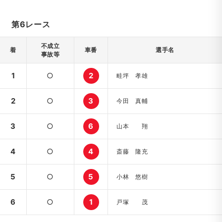
第6レース
不成立
着
車番
選手名
事故等
1
○
2
畦坪 孝雄
2
○
3
今田 真輔
3
○
6
山本 翔
4
○
4
斎藤 隆充
5
○
5
小林 悠樹
6
○
1
戸塚 茂