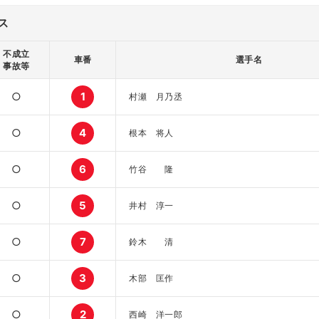
ス
不成立
車番
選手名
事故等
○
1
村瀬 月乃丞
○
4
根本 将人
○
6
竹谷 隆
○
5
井村 淳一
○
7
鈴木 清
○
3
木部 匡作
○
2
西崎 洋一郎