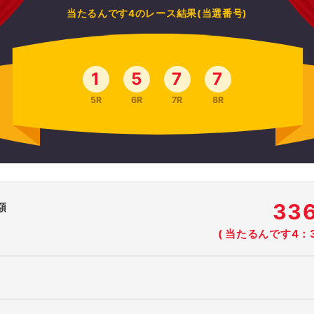
当たるんです4のレース結果(当選番号)
1
5
7
7
5R
6R
7R
8R
33
額
( 当たるんです4：3