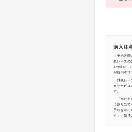
購入注
・予約段階
象レースの
4の場合、モ
が取消不可
・対象レー
当サービス
す。
・「当たる
に割り当て
手続き時に
す」、残り