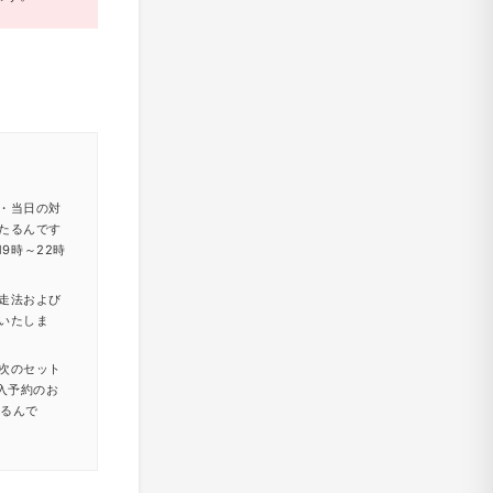
・当日の対
たるんです
9時～22時
走法および
いたしま
次のセット
入予約のお
たるんで