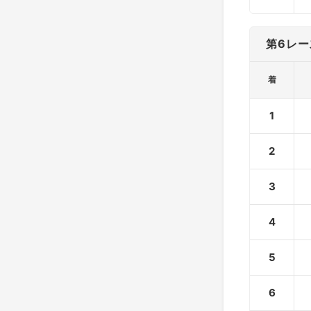
第6レー
着
1
2
3
4
5
6