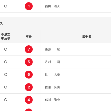
○
1
福田 義久
ス
不成立
車番
選手名
事故等
○
7
篠原 睦
○
5
丹村 司
○
6
辻 大樹
○
2
佐伯 拓実
○
4
稲川 聖也