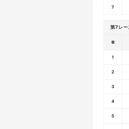
7
第7レー
着
1
2
3
4
5