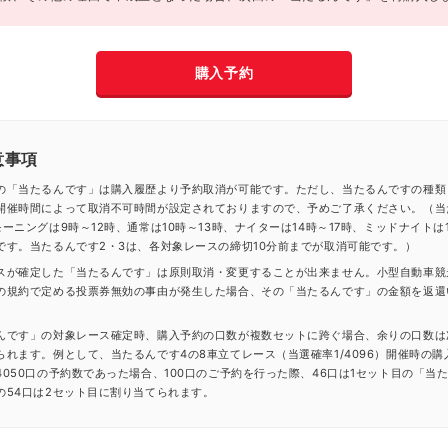
購入予約
意事項
の「当たるんです」は購入履歴より予約取消が可能です。ただし、当たるんですの種類
開催時間によって取消不可時間が設定されておりますので、予めご了承ください。（当
ーニングは9時～12時、通常は10時～13時、ナイターは14時～17時、ミッドナイトは1
です。当たるんです2・3は、各対象レースの締切10分前までが取消可能です。）
スが確定した「当たるんです」は原則取消・変更することが出来ません。小型自動車競
の規約で定める投票券無効の事由が発生した場合、その「当たるんです」の金額を返還
んです」の対象レース確定時、購入予約の口数が複数セットに跨ぐ場合、余りの口数は
られます。例として、当たるんです4の8車立てレース（当選確率1/4096）開催時の購
4050口の予約数であった場合、100口のご予約を行った際、46口は1セット目の「当
の54口は2セット目に割り当てられます。