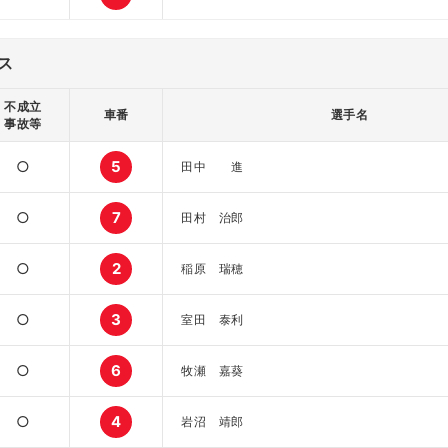
ス
不成立
車番
選手名
事故等
○
5
田中 進
○
7
田村 治郎
○
2
稲原 瑞穂
○
3
室田 泰利
○
6
牧瀬 嘉葵
○
4
岩沼 靖郎