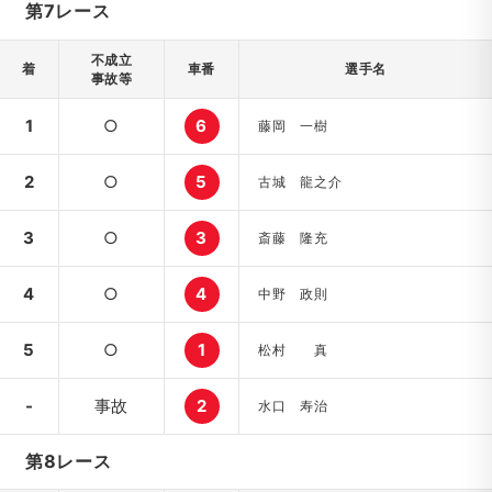
第7レース
不成立
着
車番
選手名
事故等
1
○
6
藤岡 一樹
2
○
5
古城 龍之介
3
○
3
斎藤 隆充
4
○
4
中野 政則
5
○
1
松村 真
-
事故
2
水口 寿治
第8レース