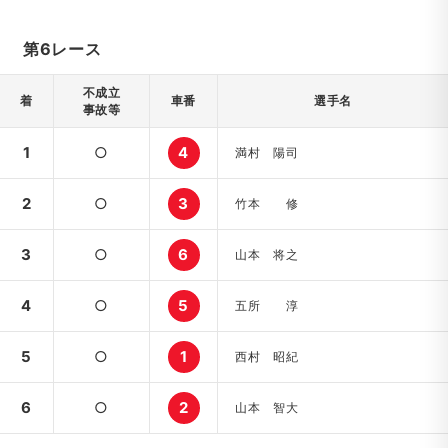
第6レース
不成立
着
車番
選手名
事故等
1
○
4
満村 陽司
2
○
3
竹本 修
3
○
6
山本 将之
4
○
5
五所 淳
5
○
1
西村 昭紀
6
○
2
山本 智大