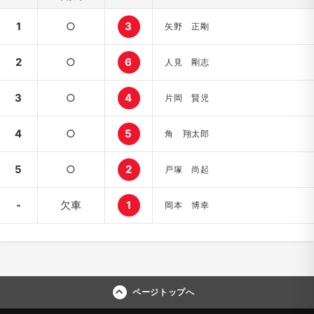
1
○
3
矢野 正剛
2
○
6
人見 剛志
3
○
4
片岡 賢児
4
○
5
角 翔太郎
5
○
2
戸塚 尚起
-
欠車
1
岡本 博幸
ページトップへ