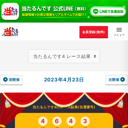
会員登録(無料)
2023年4月23日
前開催
次開催
当たるんです4のレース結果(当選番号)
4
6
4
3