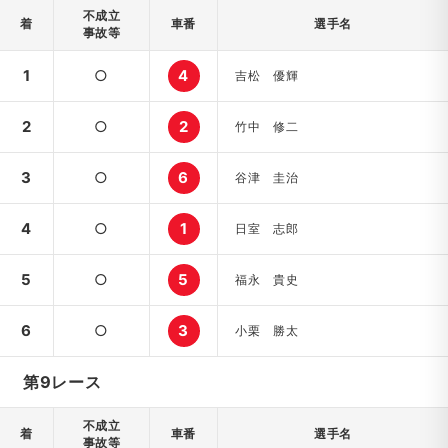
不成立
着
車番
選手名
事故等
1
○
4
吉松 優輝
2
○
2
竹中 修二
3
○
6
谷津 圭治
4
○
1
日室 志郎
5
○
5
福永 貴史
6
○
3
小栗 勝太
第9レース
不成立
着
車番
選手名
事故等