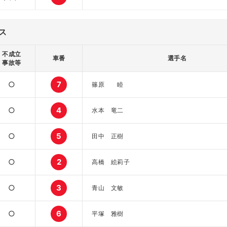
ス
不成立
車番
選手名
事故等
○
7
篠原 睦
○
4
水本 竜二
○
5
田中 正樹
○
2
高橋 絵莉子
○
3
青山 文敏
○
6
平塚 雅樹