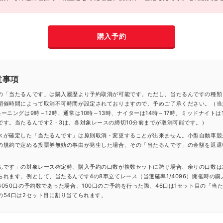
購入予約
意事項
の「当たるんです」は購入履歴より予約取消が可能です。ただし、当たるんですの種類
開催時間によって取消不可時間が設定されておりますので、予めご了承ください。（当
ーニングは9時～12時、通常は10時～13時、ナイターは14時～17時、ミッドナイトは1
です。当たるんです2・3は、各対象レースの締切10分前までが取消可能です。）
スが確定した「当たるんです」は原則取消・変更することが出来ません。小型自動車競
の規約で定める投票券無効の事由が発生した場合、その「当たるんです」の金額を返還
んです」の対象レース確定時、購入予約の口数が複数セットに跨ぐ場合、余りの口数は
られます。例として、当たるんです4の8車立てレース（当選確率1/4096）開催時の購
4050口の予約数であった場合、100口のご予約を行った際、46口は1セット目の「当
の54口は2セット目に割り当てられます。