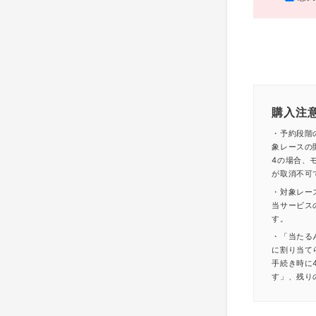
購入注
・予約段階
象レースの
4の場合、モ
が取消不可
・対象レー
当サービス
す。
・「当たる
に割り当て
手続き時に
す」、残り