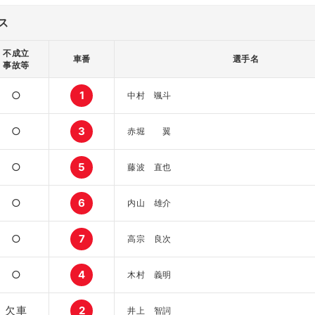
ス
不成立
車番
選手名
事故等
○
1
中村 颯斗
○
3
赤堀 翼
○
5
藤波 直也
○
6
内山 雄介
○
7
高宗 良次
○
4
木村 義明
欠車
2
井上 智詞