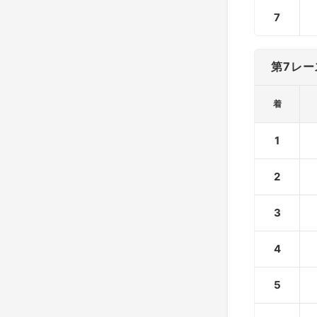
7
第7レー
着
1
2
3
4
5