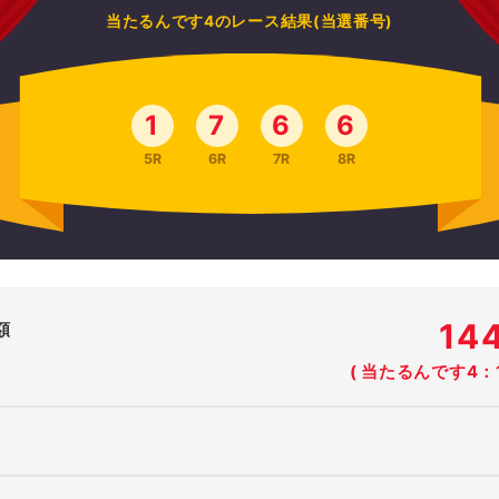
当たるんです4のレース結果(当選番号)
1
7
6
6
5R
6R
7R
8R
14
額
( 当たるんです4：1