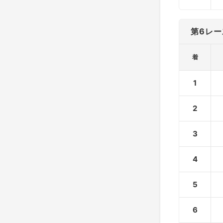
第6レー
着
1
2
3
4
5
6