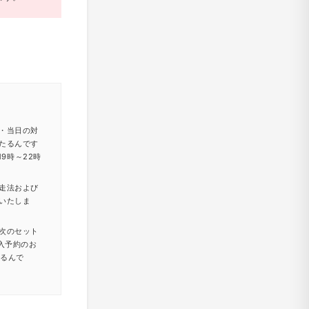
・当日の対
たるんです
9時～22時
走法および
いたしま
次のセット
入予約のお
たるんで