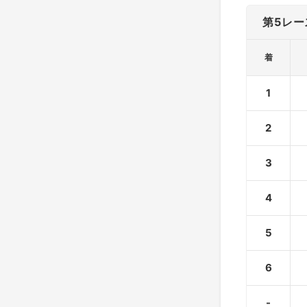
第5レー
着
1
2
3
4
5
6
-