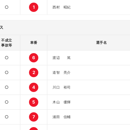
○
1
西村 昭紀
ス
不成立
車番
選手名
事故等
○
6
渡辺 篤
○
2
道智 亮介
○
4
川口 裕司
○
5
木山 優輝
○
7
浦田 信輔