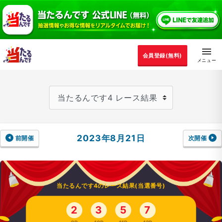
会員登録(無料)
2023年8月21日
前開催
次開催
当たるんです4のレース結果(当選番号)
2
3
5
7