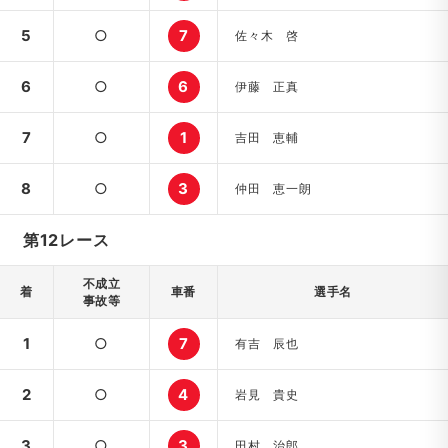
5
○
7
佐々木 啓
6
○
6
伊藤 正真
7
○
1
吉田 恵輔
8
○
3
仲田 恵一朗
第12レース
不成立
着
車番
選手名
事故等
1
○
7
有吉 辰也
2
○
4
岩見 貴史
3
○
3
田村 治郎