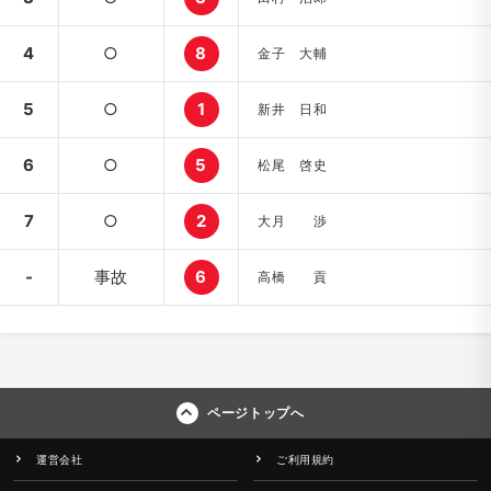
4
○
8
金子 大輔
5
○
1
新井 日和
6
○
5
松尾 啓史
7
○
2
大月 渉
-
事故
6
高橋 貢
ページトップへ
運営会社
ご利用規約