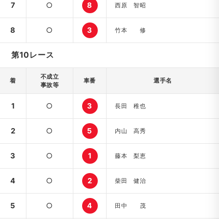
7
○
8
西原 智昭
8
○
3
竹本 修
第10レース
不成立
着
車番
選手名
事故等
1
○
3
長田 稚也
2
○
5
内山 高秀
3
○
1
藤本 梨恵
4
○
2
柴田 健治
5
○
4
田中 茂