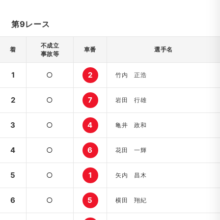
第9レース
不成立
着
車番
選手名
事故等
1
○
2
竹内 正浩
2
○
7
岩田 行雄
3
○
4
亀井 政和
4
○
6
花田 一輝
5
○
1
矢内 昌木
6
○
5
横田 翔紀