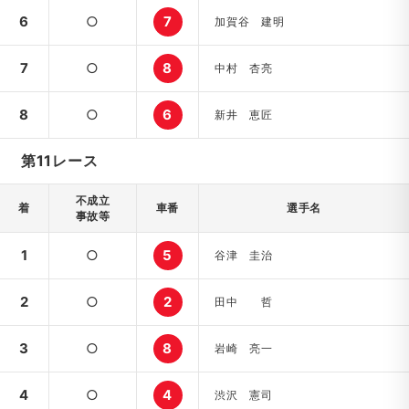
6
○
7
加賀谷 建明
7
○
8
中村 杏亮
8
○
6
新井 恵匠
第11レース
不成立
着
車番
選手名
事故等
1
○
5
谷津 圭治
2
○
2
田中 哲
3
○
8
岩崎 亮一
4
○
4
渋沢 憲司