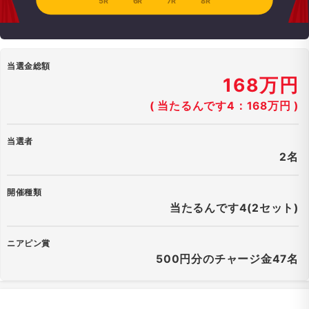
5R
6R
7R
8R
当選金総額
168万円
( 当たるんです4：168万円 )
当選者
2名
開催種類
当たるんです4(2セット)
ニアピン賞
500円分のチャージ金47名