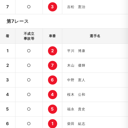
7
○
3
吉松 憲治
第7レース
不成立
着
車番
選手名
事故等
1
○
2
平川 博康
2
○
7
木山 優輝
3
○
6
中野 憲人
4
○
4
桜木 公和
5
○
5
福永 貴史
6
○
1
柴田 紘志