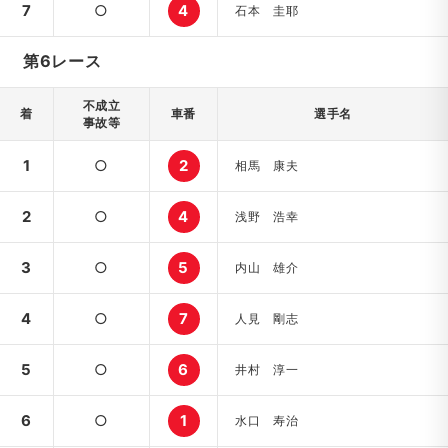
7
○
4
石本 圭耶
第6レース
不成立
着
車番
選手名
事故等
1
○
2
相馬 康夫
2
○
4
浅野 浩幸
3
○
5
内山 雄介
4
○
7
人見 剛志
5
○
6
井村 淳一
6
○
1
水口 寿治