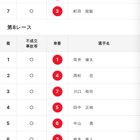
7
○
3
町田 龍駿
第8レース
不成立
着
車番
選手名
事故等
1
○
1
筒井 健太
2
○
4
岡松 忠
3
○
7
川口 裕司
4
○
5
田中 正樹
5
○
6
中山 透
6
○
2
根本 将人