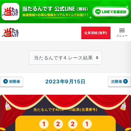
会員登録(無料)
2023年9月15日
前開催
次開催
当たるんです4のレース結果(当選番号)
1
2
2
1