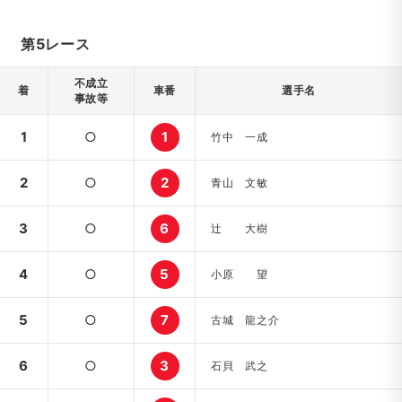
第5レース
不成立
着
車番
選手名
事故等
1
○
1
竹中 一成
2
○
2
青山 文敏
3
○
6
辻 大樹
4
○
5
小原 望
5
○
7
古城 龍之介
6
○
3
石貝 武之